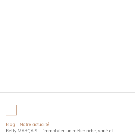
Betty MARÇAIS : L'immobilier,
un métier riche, varié et
profondément humain
Blog
Notre actualité
Betty MARÇAIS : L'immobilier, un métier riche, varié et