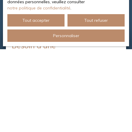
données personnelles, veuillez consulter
notre politique de confidentialité
.
Tout accepter
Tout refuser
Personnaliser
Besoin d’une
estimation de votre bien ?
Nous effectuons une analyse détaillée et précise, à
travers un dossier complet pour vous garantir une
valeur reflétant la réalité du marché. Nous connaissons
l’évolution de celui-ci et nous déterminons pour vous le
prix de commercialisation idéal. Vous pouvez alors
démarrer votre vente dans les meilleures conditions
possibles, en optimisant votre prix et le délai de
réalisation nécessaires à la conclusion de la
transaction.