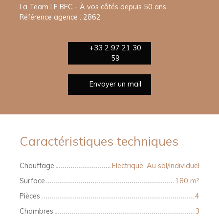
La Team LE BEC - À vos côtés depuis 50 ans.
Référence agence : 2862
+33 2 97 21 30
59
Envoyer un mail
Caractéristiques techniques
Chauffage
Electrique, Au sol/Individuel
Surface
180
m²
Pièces
4
Chambres
3