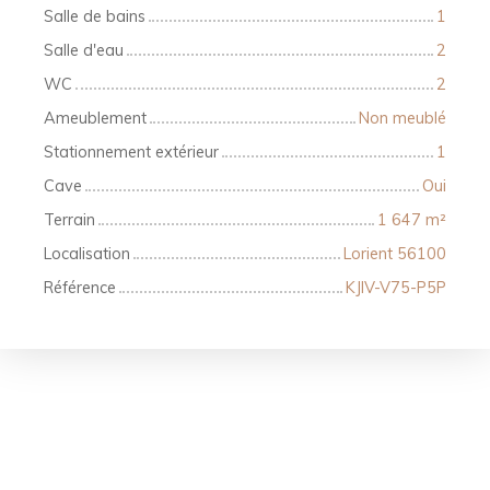
Salle de bains
1
Salle d'eau
2
WC
2
Ameublement
Non meublé
Stationnement extérieur
1
Cave
Oui
Terrain
1 647
m²
Localisation
Lorient 56100
Référence
KJIV-V75-P5P