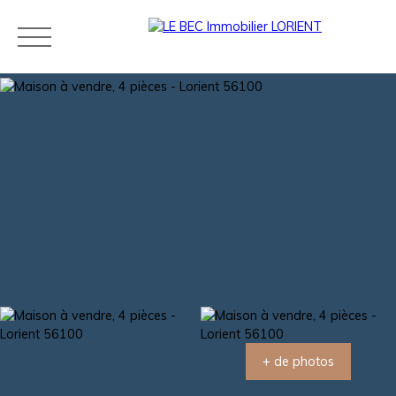
Acheter
Louer
Estimer
Vendre
Neuf
Agences
Blog
Contact
Estimation
+ de photos