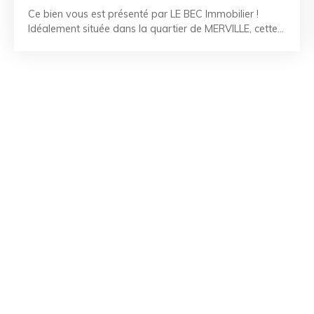
Ce bien vous est présenté par LE BEC Immobilier !
Idéalement située dans la quartier de MERVILLE, cette
maison de ville d'environ 150 m² sera parfaite pour
vous y installer en famille. Des travaux sont à prévoir
pour l'actualiser et en optimiser le confort. Vous aurez
également le bénéfice d'un grand garage, d'un jardin
clos et de la proximité immédiate des commerces et
des services à 5 minutes à pied. RÉFÉRENCE :
LR2607028 CONTACTEZ-NOUS AU 02. 97. 21. 30. 59
La Team LE BEC - À vos côtés depuis 50 ans.
Référence agence : 2957