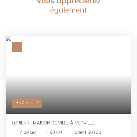
Vous apprécierez
également
367 500
€
LORIENT : MAISON DE VILLE À MERVILLE
7
pièces
150
m²
Lorient 56100