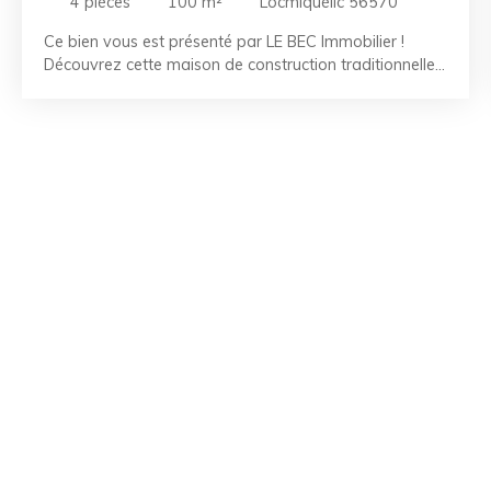
4
pièces
100
m²
Locmiquélic 56570
Ce bien vous est présenté par LE BEC Immobilier !
Découvrez cette maison de construction traditionnelle
située à Locmiquélic. Édifiée sur un terrain d'environ
600 m², elle offre un beau potentiel après quelques
travaux. Elle se compose d'un sous-sol complet
comprenant un espace buanderie. Au premier étage,
une entrée dessert un séjour traversant, une cuisine
indépendante, une chambre, une salle de bains et un
WC. À l'étage, un palier distribue deux chambres, dont
une avec un bureau attenant de 7 m², ainsi qu'une salle
d'eau. Les points forts : - Terrain de 600 m² - Sous-sol
complet - Beau potentiel RÉFÉRENCE : LR2607036
CONTACTEZ-NOUS au 02. 97. 02. 33. 32 La Team LE
BEC - À vos côtés depuis 50 ans. Référence agence :
2960