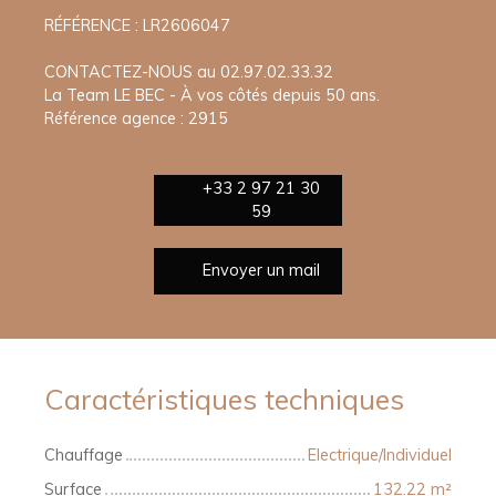
RÉFÉRENCE : LR2606047
CONTACTEZ-NOUS au 02.97.02.33.32
La Team LE BEC - À vos côtés depuis 50 ans.
Référence agence : 2915
+33 2 97 21 30
59
Envoyer un mail
Caractéristiques techniques
Chauffage
Electrique/Individuel
Surface
132.22
m²