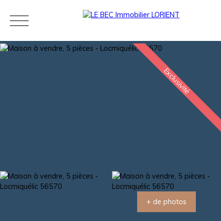
Exclusivité
Acheter
Louer
Estimer
Vendre
Neuf
Agences
Blog
Contact
Estimation
+ de photos