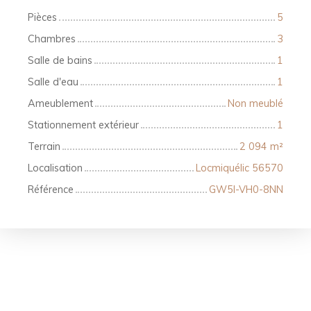
Pièces
5
Chambres
3
Salle de bains
1
Salle d'eau
1
Ameublement
Non meublé
Stationnement extérieur
1
Terrain
2 094
m²
Localisation
Locmiquélic 56570
Référence
GW5I-VH0-8NN