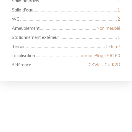
Salle de bains
1
Salle d'eau
1
WC
2
Ameublement
Non meublé
Stationnement extérieur
1
Terrain
176
m²
Localisation
Larmor-Plage 56260
Référence
CKVK-UC4-K2D