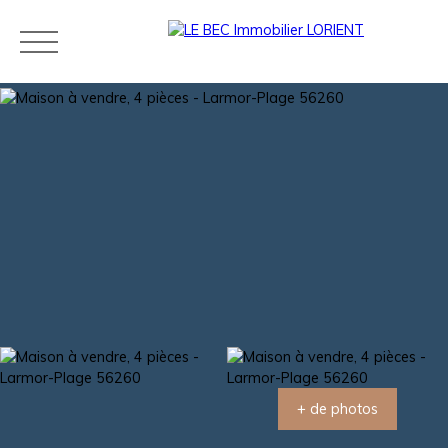
Acheter
Louer
Estimer
Vendre
Neuf
Agences
Blog
Contact
Estimation
+ de photos