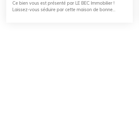
Ce bien vous est présenté par LE BEC Immobilier !
Laissez-vous séduire par cette maison de bonne
construction, non mitoyenne, située au cœur d'un
hameau typique très prisé et recherché, au calme, non
loin du bord de mer. Son joli jardin exposé Sud-Ouest,
ses pièces de vie lumineuses et ses 3 chambres offrent
de multiples possibilités d'aménagement pour une
famille, une résidence secondaire ou un projet
d'extension. La proximité avec les plages de Larmor en
fait une opportunité rare à ne pas manquer. Prévoir
travaux. Garage en dépendance. Les points forts : -
Situation - Qualité de la construction - Non mitoyenne -
Potentiel RÉFÉRENCE : LR2601021 CONTACTEZ-NOUS
au 02. 97. 36. 87. 99 La Team LE BEC - À vos côtés
depuis 50 ans. Référence agence : 2944