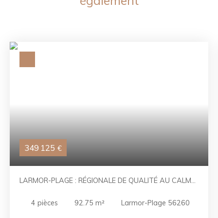
également
349 125
€
LARMOR-PLAGE : RÉGIONALE DE QUALITÉ AU CALME
D'UN HAMEAU
4
pièces
92.75
m²
Larmor-Plage 56260