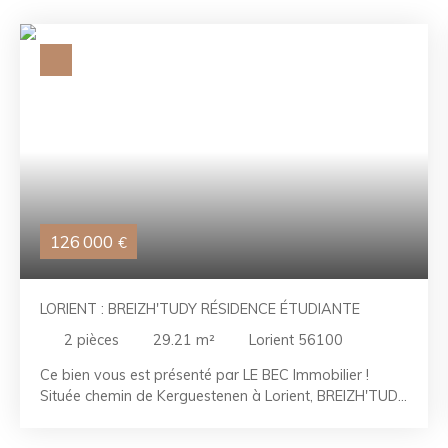
126 000
€
LORIENT : BREIZH'TUDY RÉSIDENCE ÉTUDIANTE
2
pièces
29.21
m²
Lorient 56100
Ce bien vous est présenté par LE BEC Immobilier !
Située chemin de Kerguestenen à Lorient, BREIZH'TUDY
est une opération immobilière pensée pour répondre
aux besoins des étudiants, tout en offrant une