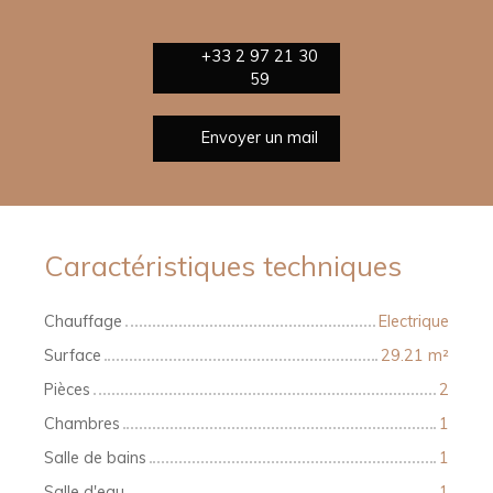
+33 2 97 21 30
59
Envoyer un mail
Caractéristiques techniques
Chauffage
Electrique
Surface
29.21
m²
Pièces
2
Chambres
1
Salle de bains
1
Salle d'eau
1