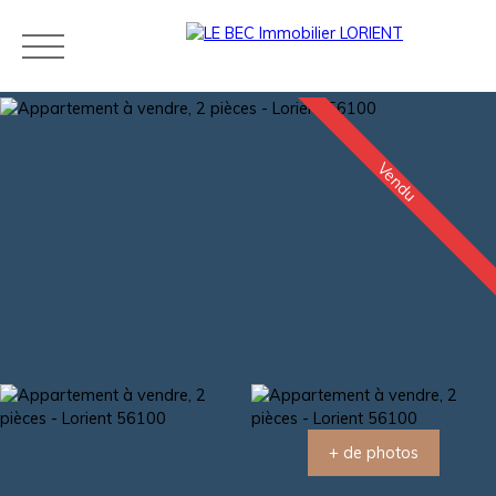
Vendu
Acheter
Louer
Estimer
Vendre
Neuf
Agences
Blog
Contact
Estimation
+ de photos