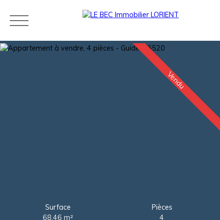
Vendu
Acheter
Louer
Estimer
Vendre
Neuf
Agences
Blog
Contact
Estimation
Surface
Pièces
68.46
m²
4