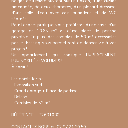
baigné de lumière ouvrant sur un balcon, d'une cuisine
aménagée, de deux chambres, d'un placard dressing,
d'une salle d'eau avec coin buanderie et de WC
séparés.
Pour l'aspect pratique, vous profiterez d'une cave, d'un
garage de 13.65 m² et d'une place de parking
privative. En plus, des combles de 53 m² accessibles
par le dressing vous permettront de donner vie à vos
projets !
Un appartement qui conjugue EMPLACEMENT,
LUMINOSITÉ et VOLUMES !
À saisir !!
Les points forts :
- Exposition sud
- Grand garage + Place de parking
- Balcon
- Combles de 53 m²
RÉFÉRENCE : LR2601030
CONTACTEZ-NOUS au 02.97.21.30.59