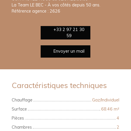
La Team LE BEC - À vos côtés depuis 50 ans.
Référence agence : 2626
+33 2 97 21 30
59
Envoyer un mail
Caractéristiques techniques
Chauffage
Gaz/Individuel
Surface
68.46
m²
Pièces
4
Chambres
2