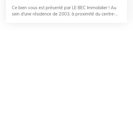
Ce bien vous est présenté par LE BEC Immobilier ! Au
sein d'une résidence de 2003, à proximité du centre-
ville, découvrez cet appartement en duplex de 61 m². Il
offre une entrée avec placard et WC, une belle pièce
de vie lumineuse avec accès à un balcon de 6 m², ainsi
qu'une cuisine. À l'étage, vous trouverez deux belles
chambres avec placards intégrés et une salle de bains.
Une place de parking privative complète ce bien.
Appartement vendu loué, avec un loyer de 568 €
charges comprises. Les points forts : - Duplex - Place
de parking privative - Deux belles chambres - Proche à
pied des commodités RÉFÉRENCE : LR2607034
CONTACTEZ-NOUS au 02. 97. 36. 87. 99 La Team LE
BEC - À vos côtés depuis 50 ans. Référence agence :
2965