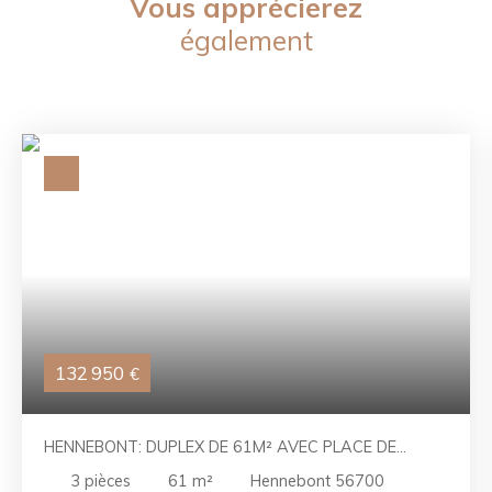
Vous apprécierez
également
132 950
€
HENNEBONT: DUPLEX DE 61M² AVEC PLACE DE
PARKING PRIVATIVE
3
pièces
61
m²
Hennebont 56700