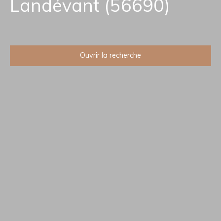
Landévant (56690)
Ouvrir la recherche
Type d'offre
Vente
Type de bien
Maison
Localisation
Landévant (56690)
Budget max (€)
Surface min (m²)