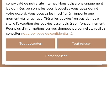
convivialité de notre site internet. Nous utiliserons uniquement
bien dans les meilleures conditions possibles, en
les données personnelles pour lesquelles vous avez donné
optimisant votre prix et le délai de réalisation de
votre accord. Vous pouvez les modifier à n'importe quel
vente.
moment via la rubrique ″Gérer les cookies″ en bas de notre
site, à l'exception des cookies essentiels à son fonctionnement.
Pour plus d'informations sur vos données personnelles, veuillez
consulter
notre politique de confidentialité
.
Adresse de votre bien
Tout accepter
Tout refuser
Estimer mon bien
Personnaliser