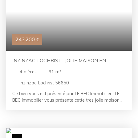
243 200
€
INZINZAC-LOCHRIST : JOLIE MAISON EN
PIERRES AVEC 4 000 M² DE TERRAIN
4
pièces
91
m²
Inzinzac-Lochrist 56650
Ce bien vous est présenté par LE BEC Immobilier ! LE
BEC Immobilier vous présente cette très jolie maison
début 1900, située dans un environnement idyllique. Le
calme et la nature vous séduiront dès votre arrivée.
Cette demeure en pierres possède un cachet qui vous
plaira. Au rez-de-chaussée, une belle tomette amène
un côté très chaleureux au séjour et à la cuisine