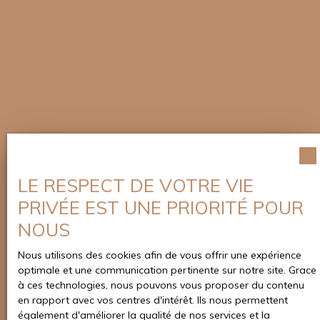
LE RESPECT DE VOTRE VIE
Vous souhaitez
PRIVÉE EST UNE PRIORITÉ POUR
estimer votre bien ?
NOUS
Nous réalisons une étude complète et précise, à
Nous utilisons des cookies afin de vous offrir une expérience
travers un avis de valeur pour vous assurer une
optimale et une communication pertinente sur notre site. Grace
valorisation la plus proche de la réalité du
à ces technologies, nous pouvons vous proposer du contenu
marché. Nous maitrisons l’évolution de ce dernier
en rapport avec vos centres d'intérêt. Ils nous permettent
et nous vous préconisons le prix de mise en
également d'améliorer la qualité de nos services et la
vente idéal. Vous pourrez ainsi positionner votre