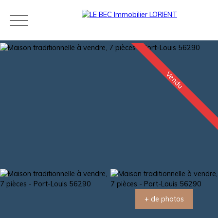
Vendu
Acheter
Louer
Estimer
Vendre
Neuf
Agences
Blog
Contact
Estimation
+ de photos