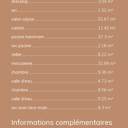
dressing
3.04 m²
wc
1.52 m²
salon séjour
52.67 m²
cuisine
11.40 m²
piscine hammam
37.3 m²
wc piscine
2.16 m²
cellier
8.22 m²
mezzanine
32.99 m²
chambre
9.36 m²
salle d'eau
4.73 m²
chambre
9.56 m²
salle d'eau
5.25 m²
wc avec lave main
8.3 m²
Informations complémentaires