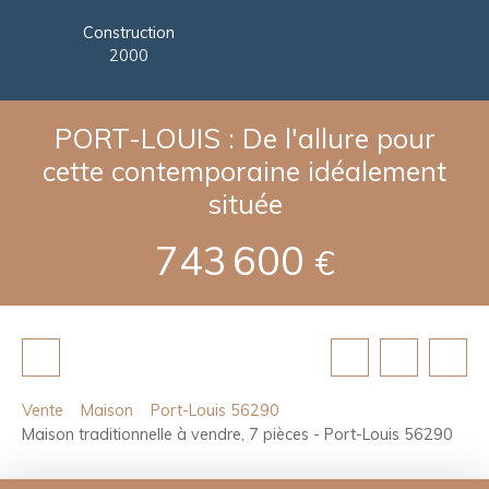
Construction
2000
PORT-LOUIS : De l'allure pour
cette contemporaine idéalement
située
743 600
€
Vente
Maison
Port-Louis 56290
Maison traditionnelle à vendre, 7 pièces - Port-Louis 56290