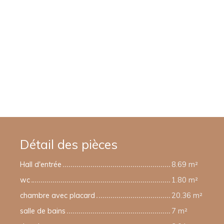
Détail des pièces
Hall d'entrée
8.69 m²
wc
1.80 m²
chambre avec placard
20.36 m²
salle de bains
7 m²