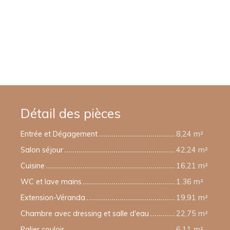
Détail des pièces
Entrée et Dégagement
8,24 m²
Salon séjour
42,24 m²
Cuisine
16,21 m²
WC et lave mains
1.36 m²
Extension-Véranda
19,91 m²
Chambre avec dressing et salle d'eau
22,75 m²
Palier couloir
6,11 m²