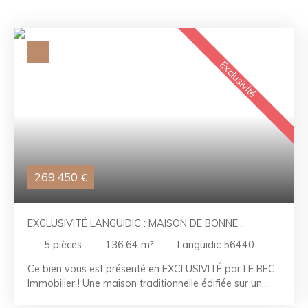
Exclusivité
269 450
€
EXCLUSIVITÉ LANGUIDIC : MAISON DE BONNE
CONSTRUCTION SUR 4 000M²
5
pièces
136.64
m²
Languidic 56440
Ce bien vous est présenté en EXCLUSIVITÉ par LE BEC
Immobilier ! Une maison traditionnelle édifiée sur un
vaste terrain de plus de 4 000 m². Au rez-de-