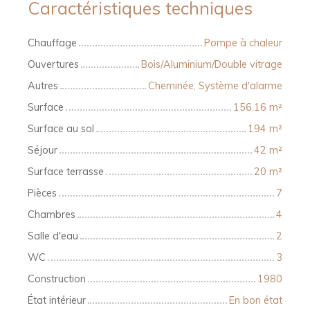
Caractéristiques techniques
Chauffage
Pompe à chaleur
Ouvertures
Bois/Aluminium/Double vitrage
Autres
Cheminée, Système d'alarme
Surface
156.16
m²
Surface au sol
194
m²
Séjour
42
m²
Surface terrasse
20
m²
Pièces
7
Chambres
4
Salle d'eau
2
WC
3
Construction
1980
État intérieur
En bon état