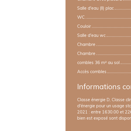
Salle d'eau (ll) plac
WC
Couloir
Salle d'eau wc
Chambre
Chambre
combles 36 m² au sol
Accès combles
Informations c
Classe énergie D, Classe c
d'énergie pour un usage stan
2021 : entre 1630.00 et 226
bien est exposé sont disponi