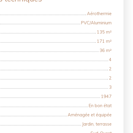
Aérothermie
PVC/Aluminium
135
m²
171
m²
36
m²
4
2
2
3
1947
En bon état
Aménagée et équipée
Jardin, terrasse