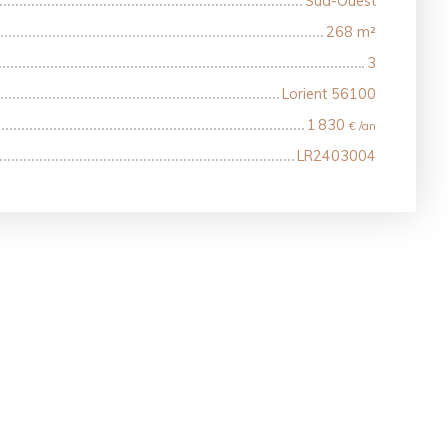
Sud-Ouest
268
m²
3
Lorient 56100
1 830
€ /an
LR2403004