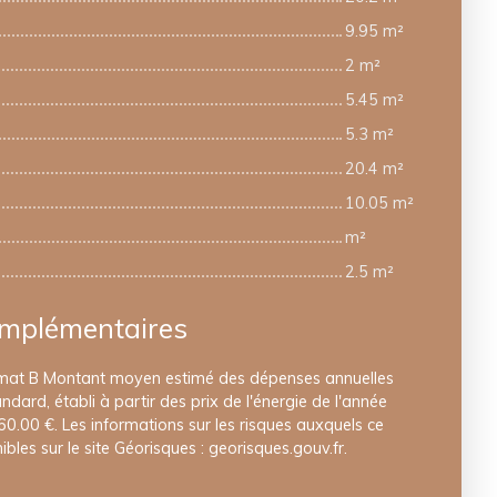
9.95 m²
2 m²
5.45 m²
5.3 m²
20.4 m²
10.05 m²
m²
2.5 m²
omplémentaires
limat B Montant moyen estimé des dépenses annuelles
dard, établi à partir des prix de l'énergie de l'année
0.00 €. Les informations sur les risques auxquels ce
bles sur le site Géorisques : georisques.gouv.fr.