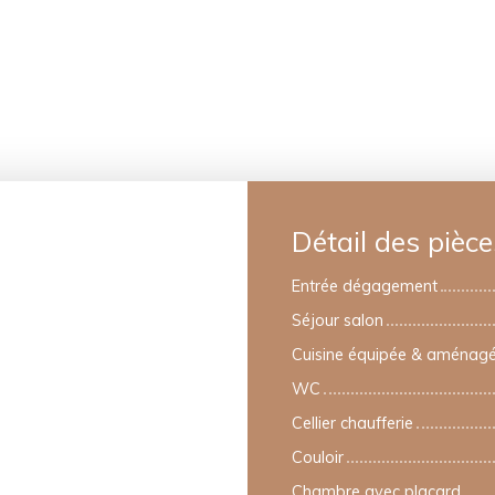
Détail des pièce
Entrée dégagement
Séjour salon
Cuisine équipée & aménag
WC
Cellier chaufferie
Couloir
Chambre avec placard