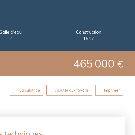
Salle d'eau
Construction
2
1947
465 000
€
Calculatrice
Ajouter aux favoris
Imprimer
s techniques