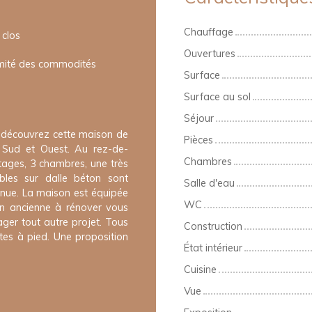
Chauffage
 clos
Ouvertures
mité des commodités
Surface
Surface au sol
Séjour
, découvrez cette maison de
Pièces
té Sud et Ouest. Au rez-de-
Chambres
étages, 3 chambres, une très
bles sur dalle béton sont
Salle d'eau
nue. La maison est équipée
WC
n ancienne à rénover vous
ager tout autre projet. Tous
Construction
tes à pied. Une proposition
État intérieur
Cuisine
Vue