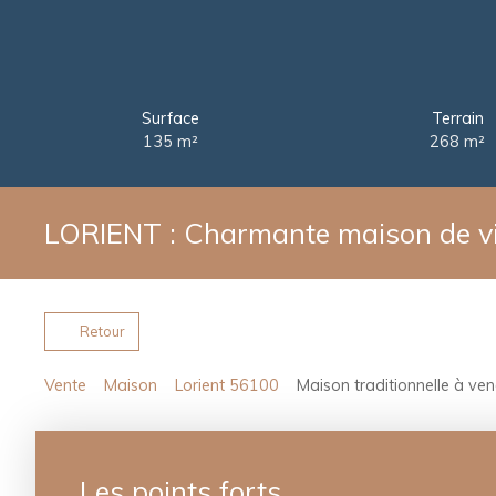
Surface
Terrain
135
m²
268
m²
LORIENT : Charmante maison de vil
Retour
Vente
Maison
Lorient 56100
Maison traditionnelle à ven
Les points forts