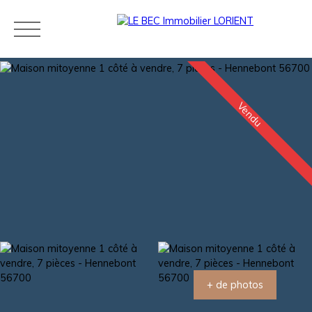
Vendu
Acheter
Louer
Estimer
Vendre
Neuf
Agences
Blog
Contact
Estimation
+ de photos