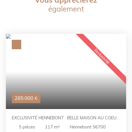
également
Exclusivité
285 000
€
EXCLUSIVITÉ HENNEBONT : BELLE MAISON AU COEUR
D'UNE PARCELLE ARBORÉE
5
pièces
117
m²
Hennebont 56700