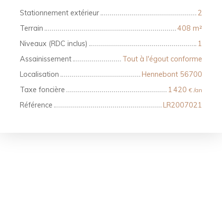
Stationnement extérieur
2
Terrain
408
m²
Niveaux (RDC inclus)
1
Assainissement
Tout à l'égout conforme
Localisation
Hennebont 56700
Taxe foncière
1 420
€ /an
Référence
LR2007021