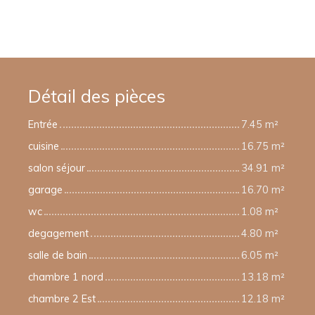
Détail des pièces
Entrée
7.45 m²
cuisine
16.75 m²
salon séjour
34.91 m²
garage
16.70 m²
wc
1.08 m²
degagement
4.80 m²
salle de bain
6.05 m²
chambre 1 nord
13.18 m²
chambre 2 Est
12.18 m²