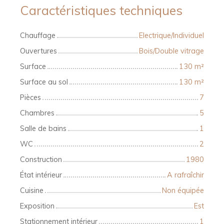
Caractéristiques techniques
Chauffage
Electrique/Individuel
Ouvertures
Bois/Double vitrage
Surface
130
m²
Surface au sol
130
m²
Pièces
7
Chambres
5
Salle de bains
1
WC
2
Construction
1980
État intérieur
A rafraîchir
Cuisine
Non équipée
Exposition
Est
Stationnement intérieur
1