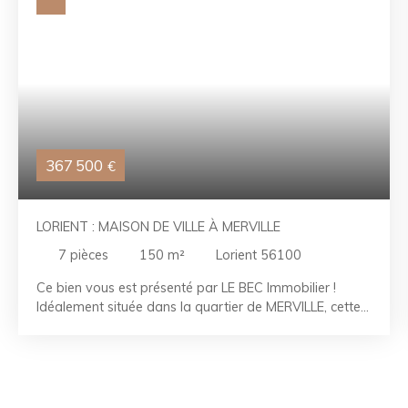
367 500
€
LORIENT : MAISON DE VILLE À MERVILLE
7
pièces
150
m²
Lorient 56100
Ce bien vous est présenté par LE BEC Immobilier !
Idéalement située dans la quartier de MERVILLE, cette
maison de ville d'environ 150 m² sera parfaite pour
vous y installer en famille. Des travaux sont à prévoir
pour l'actualiser et en optimiser le confort. Vous aurez
également le bénéfice d'un grand garage, d'un jardin
clos et de la proximité immédiate des commerces et