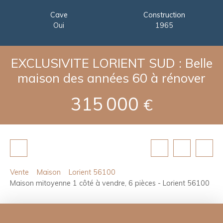
Cave
Construction
Oui
1965
EXCLUSIVITE LORIENT SUD : Belle
maison des années 60 à rénover
315 000
€
Vente
Maison
Lorient 56100
Maison mitoyenne 1 côté à vendre, 6 pièces - Lorient 56100