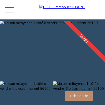
Vendu
Acheter
Louer
Estimer
Vendre
Neuf
Agences
Blog
Contact
Estimation
+ de photos