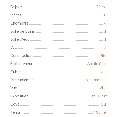
Séjour
33
m²
Pièces
6
Chambres
4
Salle de bains
1
Salle d'eau
1
WC
2
Construction
1965
État intérieur
A rafraîchir
Cuisine
Nue
Ameublement
Non meublé
Vue
Ville
Exposition
Est-Ouest
Cave
Oui
Terrain
455
m²