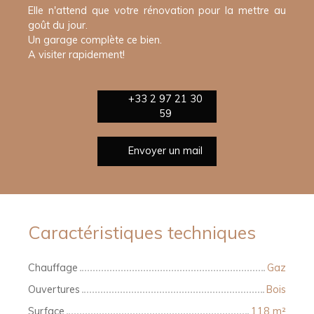
Elle n'attend que votre rénovation pour la mettre au
goût du jour.
Un garage complète ce bien.
A visiter rapidement!
+33 2 97 21 30
59
Envoyer un mail
Caractéristiques techniques
Chauffage
Gaz
Ouvertures
Bois
Surface
118
m²