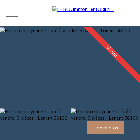
Vendu
Acheter
Louer
Estimer
Vendre
Neuf
Agences
Blog
Contact
Estimation
+ de photos