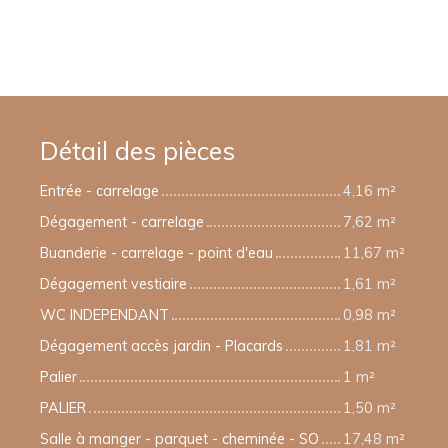
Détail des pièces
Entrée - carrelage
4,16 m²
Dégagement - carrelage
7,62 m²
Buanderie - carrelage - point d'eau
11,67 m²
Dégagement vestiaire
1,61 m²
WC INDEPENDANT
0,98 m²
Dégagement accès jardin - Placards
1,81 m²
Palier
1 m²
PALIER
1,50 m²
Salle à manger - parquet - cheminée - SO
17,48 m²