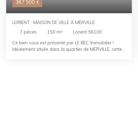
367 500
€
LORIENT : MAISON DE VILLE À MERVILLE
7
pièces
150
m²
Lorient 56100
Ce bien vous est présenté par LE BEC Immobilier !
Idéalement située dans la quartier de MERVILLE, cette
maison de ville d'environ 150 m² sera parfaite pour
vous y installer en famille. Des travaux sont à prévoir
pour l'actualiser et en optimiser le confort. Vous aurez
également le bénéfice d'un grand garage, d'un jardin
clos et de la proximité immédiate des commerces et
des services à 5 minutes à pied. RÉFÉRENCE :
LR2607028 CONTACTEZ-NOUS AU 02. 97. 21. 30. 59
La Team LE BEC - À vos côtés depuis 50 ans.
Référence agence : 2957