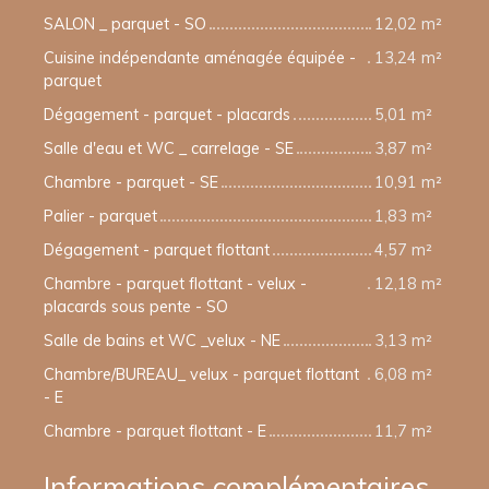
SALON _ parquet - SO
12,02 m²
Cuisine indépendante aménagée équipée -
13,24 m²
parquet
Dégagement - parquet - placards
5,01 m²
Salle d'eau et WC _ carrelage - SE
3,87 m²
Chambre - parquet - SE
10,91 m²
Palier - parquet
1,83 m²
Dégagement - parquet flottant
4,57 m²
Chambre - parquet flottant - velux -
12,18 m²
placards sous pente - SO
Salle de bains et WC _velux - NE
3,13 m²
Chambre/BUREAU_ velux - parquet flottant
6,08 m²
- E
Chambre - parquet flottant - E
11,7 m²
Informations complémentaires