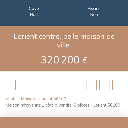
Cave
Piscine
Non
Non
Lorient centre, belle maison de
ville.
320 200
€
Vente
Maison
Lorient 56100
Maison mitoyenne 1 côté à vendre, 6 pièces - Lorient 56100