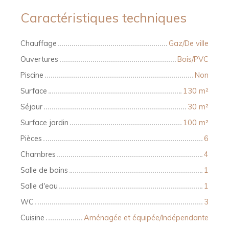
Caractéristiques techniques
Chauffage
Gaz/De ville
Ouvertures
Bois/PVC
Piscine
Non
Surface
130
m²
Séjour
30
m²
Surface jardin
100
m²
Pièces
6
Chambres
4
Salle de bains
1
Salle d'eau
1
WC
3
Cuisine
Aménagée et équipée/Indépendante