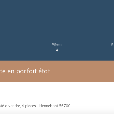
Pièces
S
4
e en parfait état
té à vendre, 4 pièces - Hennebont 56700