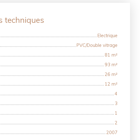
s techniques
Electrique
PVC/Double vitrage
81
m²
93
m²
26
m²
12
m²
4
3
1
2
2007