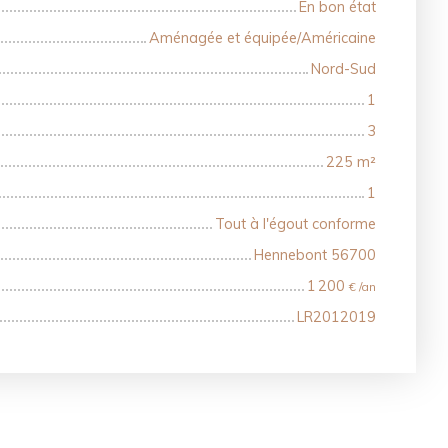
En bon état
Aménagée et équipée/Américaine
Nord-Sud
1
3
225
m²
1
Tout à l'égout conforme
Hennebont 56700
1 200
€ /an
LR2012019