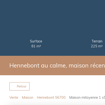
Surface
Terrain
81
m²
225
m²
Hennebont au calme, maison récent
Retour
Vente
Maison
Hennebont 56700
Maison mitoyenne 1 cô