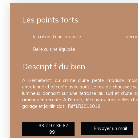
Les points forts
le calme d'une impasse
décora
Belle cuisine équipée
Descriptif du bien
A Hennebont, au calme d'une petite impasse, mai
entretenue et décorée avec goût. Le rez-de-chaussée s
lumineux donnant sur une terrasse au sud et d'une sp
aménagée récente. A l'étage, découvrez trois belles c
garage et jardin clos. Réf LR2012019
+33 2 97 36 87
Envoyer un mail
99