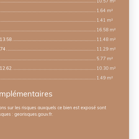
10.57 m²
1.64 m²
1.41 m²
16.58 m²
 13.58
11.48 m²
.74
11.29 m²
5.77 m²
 12.62
10.30 m²
1.49 m²
omplémentaires
ons sur les risques auxquels ce bien est exposé sont
sques : georisques.gouv.fr.