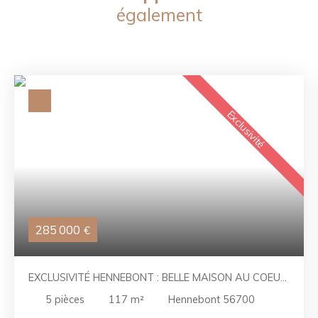
également
Exclusivité
285 000
€
EXCLUSIVITÉ HENNEBONT : BELLE MAISON AU COEUR
D'UNE PARCELLE ARBORÉE
5
pièces
117
m²
Hennebont 56700