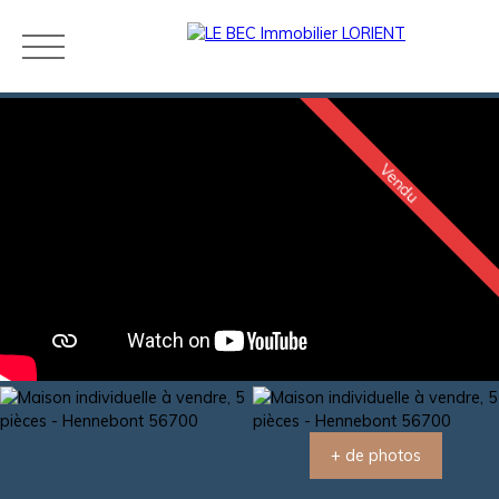
Vendu
Acheter
Louer
Estimer
Vendre
Neuf
Agences
Blog
Contact
Estimation
+ de photos