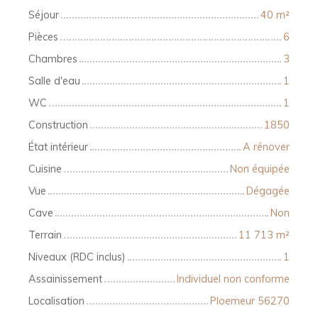
Séjour
40
m²
Pièces
6
Chambres
3
Salle d'eau
1
WC
1
Construction
1850
État intérieur
A rénover
Cuisine
Non équipée
Vue
Dégagée
Cave
Non
Terrain
11 713
m²
Niveaux (RDC inclus)
1
Assainissement
Individuel non conforme
Localisation
Ploemeur 56270