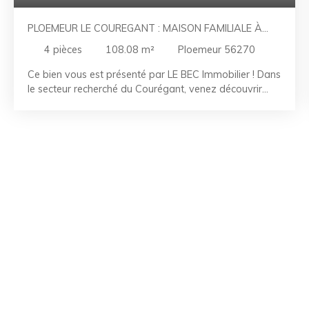
PLOEMEUR LE COUREGANT : MAISON FAMILIALE À
PROXIMITÉ IMMÉDIATE DE LA MER
4
pièces
108.08
m²
Ploemeur 56270
Ce bien vous est présenté par LE BEC Immobilier ! Dans
le secteur recherché du Courégant, venez découvrir
cette maison familiale d'environ 110m² à 50m de la
plage et des commodités. Elle se compose, au rez de
chaussée, d'une entrée, d'un salon - séjour avec cuisine
ouverte entièrement aménagée et équipée d'une
surface de 49m², d'une chambre avec placard ainsi
qu'une salle d'eau et un WC. À l'étage, 2 chambres
ainsi qu'une salle de bain, WC et d'une grande
mezzanine offrant une vue mer. Pour votre confort,
profitez d'un poêle à bois qui permet de chauffer toute
la maison. Bénéficiez également d'un carport ainsi
qu'un beau jardin avec terrasse et jacuzzi. Points forts
: - Emplacement - Etat intérieur - Jardin - Vie de plain-
pied RÉFÉRENCE : LR2607023 CONTACTEZ-NOUS AU
02. 97. 21. 30. 59 La Team LE BEC - À vos côtés
depuis 50 ans. Référence agence : 2951