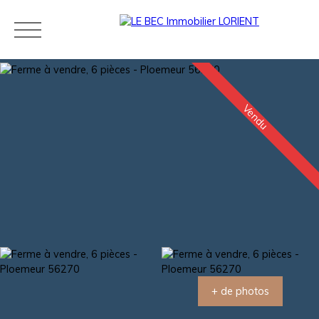
Vendu
Acheter
Louer
Estimer
Vendre
Neuf
Agences
Blog
Contact
Estimation
+ de photos