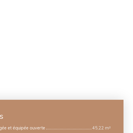
s
gée et équipée ouverte
45,22 m²