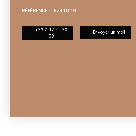
RÉFÉRENCE : LR2301019
+33 2 97 21 30
Envoyer un mail
59