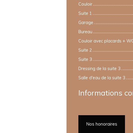
Couloir
Suite 1
Garage
Bureau
Couloir avec placards + WC
Suite 2
Suite 3
Dressing de la suite 3
Salle d'eau de la suite 3
Informations c
Nos honoraires