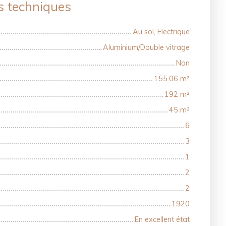
s techniques
Au sol, Electrique
Aluminium/Double vitrage
Non
155.06
m²
192
m²
45
m²
6
3
1
2
2
1920
En excellent état