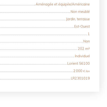
Aménagée et équipée/Américaine
Non meublé
Jardin, terrasse
Est-Ouest
1
Non
202
m²
Individuel
Lorient 56100
2 000
€ /an
LR2301019