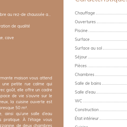
Chauffage
Chambre au rez-de chaussée avec salle d'eau
Ouvertures
ation de qualité
Piscine
e, cave
Surface
Surface au sol
Séjour
Pièces
Chambres
harmante maison vous attend
Salle de bains
une petite rue calme qui
ec goût, elle offre un cadre
Salle d'eau
espace de vie s’ouvre sur le
WC
reux, la cuisine ouverte est
presque 50 m².
Construction
 ainsi qu’une salle d’eau
État intérieur
s pratique. À l'étage vous
zzanine, de deux chambres