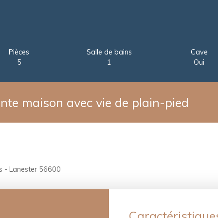
Pièces
Salle de bains
Cave
5
1
Oui
e maison avec vie de plain-pied
s - Lanester 56600
Caractéristique