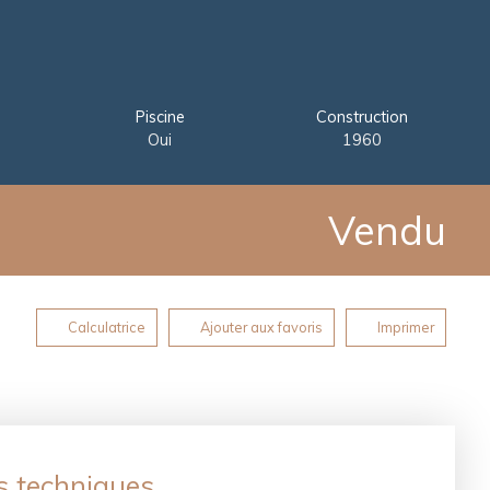
Piscine
Construction
Oui
1960
Vendu
Calculatrice
Ajouter aux favoris
Imprimer
s techniques