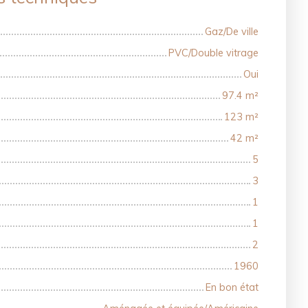
Gaz/De ville
PVC/Double vitrage
Oui
97.4
m²
123
m²
42
m²
5
3
1
1
2
1960
En bon état