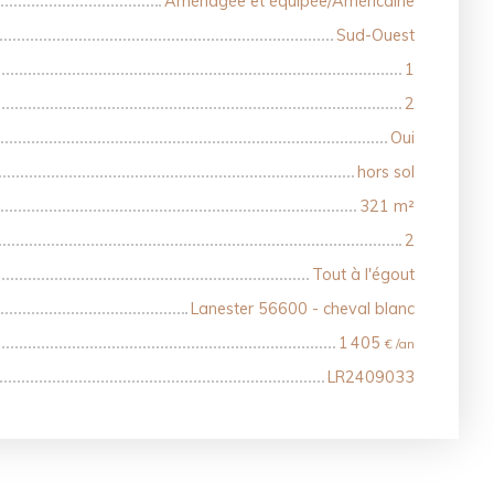
Aménagée et équipée/Américaine
Sud-Ouest
1
2
Oui
hors sol
321
m²
2
Tout à l'égout
Lanester 56600 - cheval blanc
1 405
€ /an
LR2409033