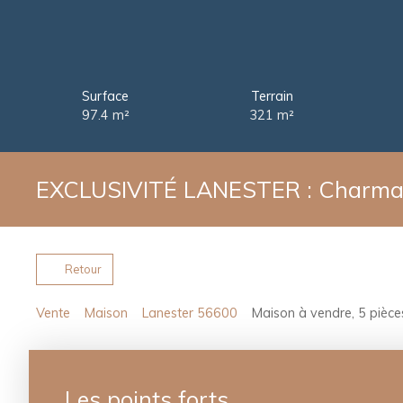
Surface
Terrain
97.4
m²
321
m²
EXCLUSIVITÉ LANESTER : Charmant
Retour
Vente
Maison
Lanester 56600
Maison à vendre, 5 pièce
Les points forts