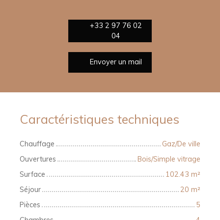
+33 2 97 76 02
04
Envoyer un mail
Caractéristiques techniques
Chauffage
Gaz/De ville
Ouvertures
Bois/Simple vitrage
Surface
102.43
m²
Séjour
20
m²
Pièces
5
Chambres
4