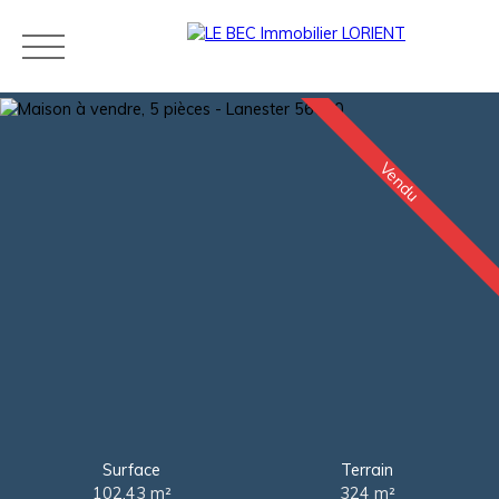
Vendu
Acheter
Louer
Estimer
Vendre
Neuf
Agences
Blog
Contact
Estimation
Surface
Terrain
102.43
m²
324
m²