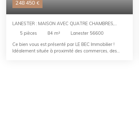
248 450
€
LANESTER : MAISON AVEC QUATRE CHAMBRES,
CAVE ET GARAGE
5
pièces
84
m²
Lanester 56600
Ce bien vous est présenté par LE BEC Immobilier !
Idéalement située à proximité des commerces, des
écoles et des transports, découvrez cette maison
mitoyenne d'un côté, construite en 1957 et implantée
sur une parcelle d'environ 390 m². Au rez-de-chaussée,
vous trouverez une entrée, une cuisine semi-ouverte,
aménagée et équipée, ainsi qu'un séjour offrant un
accès direct à la terrasse. À l'étage, l'espace nuit se
compose de quatre chambres et d'une salle de bains,
répondant parfaitement aux besoins d'une famille. À
l'extérieur, vous profiterez d'une agréable terrasse,
idéale pour les beaux jours, ainsi que d'un jardin. Un
garage, une cave et la possibilité de stationner un
véhicule devant la maison viennent compléter les
prestations de ce bien. Les points forts : - 4 chambres -