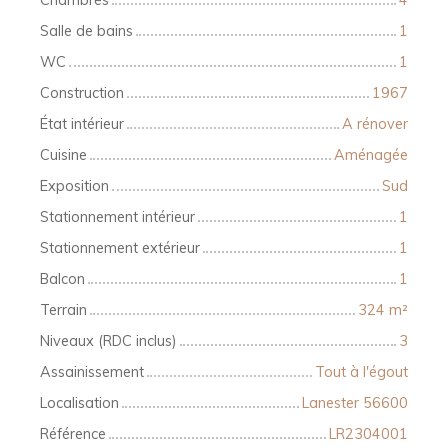
Salle de bains
1
WC
1
Construction
1967
État intérieur
A rénover
Cuisine
Aménagée
Exposition
Sud
Stationnement intérieur
1
Stationnement extérieur
1
Balcon
1
Terrain
324
m²
Niveaux (RDC inclus)
3
Assainissement
Tout à l'égout
Localisation
Lanester 56600
Référence
LR2304001