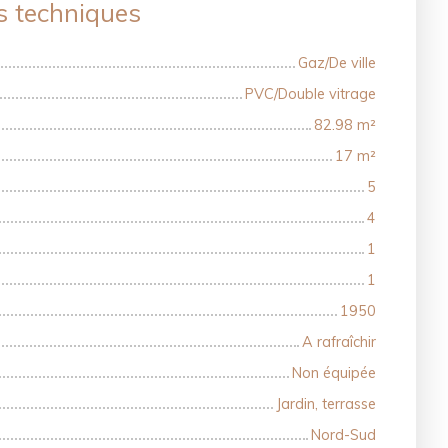
s techniques
Gaz/De ville
PVC/Double vitrage
82.98
m²
17
m²
5
4
1
1
1950
A rafraîchir
Non équipée
Jardin, terrasse
Nord-Sud