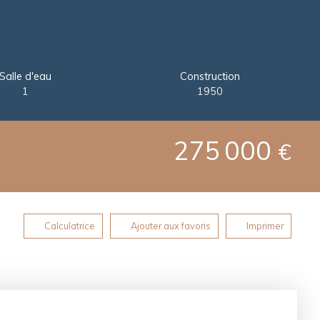
Salle d'eau
Construction
1
1950
275 000
€
Calculatrice
Ajouter aux favoris
Imprimer