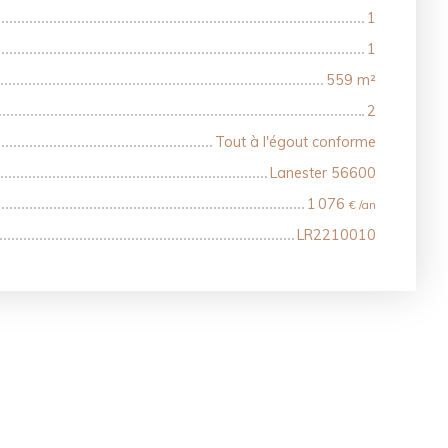
1
1
559
m²
2
Tout à l'égout conforme
Lanester 56600
1 076
€ /an
LR2210010