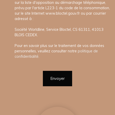
sur la liste d'opposition au démarchage téléphonique,
prévu par l'article L223-1 du code de la consommation,
sur le site Internet www.bloctel.gouv.fr ou par courrier
adressé à :
Société Worldline, Service Bloctel, CS 61311, 41013
BLOIS CEDEX.
Pour en savoir plus sur le traitement de vos données
personnelles, veuillez consulter notre
politique de
confidentialité
.
Envoyer