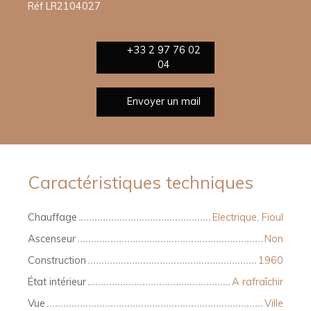
Réf LR2104027
+33 2 97 76 02
04
Envoyer un mail
Caractéristiques techniques
Chauffage
Electrique, Fioul
Ascenseur
Non
Construction
1960
État intérieur
A rafraîchir
Vue
Ville