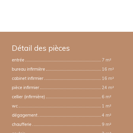
Détail des pièces
entrée
7 m²
bureau infirmière
16 m²
cabinet infirmier
16 m²
pièce infirmier
24 m²
cellier (infirmière)
6 m²
wc
1 m²
dégagement
4 m²
chaufferie
9 m²