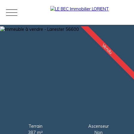
Vendu
Acheter
Louer
Estimer
Vendre
Neuf
Agences
Blog
Contact
Estimation
Terrain
Ascenseur
387
m²
Non