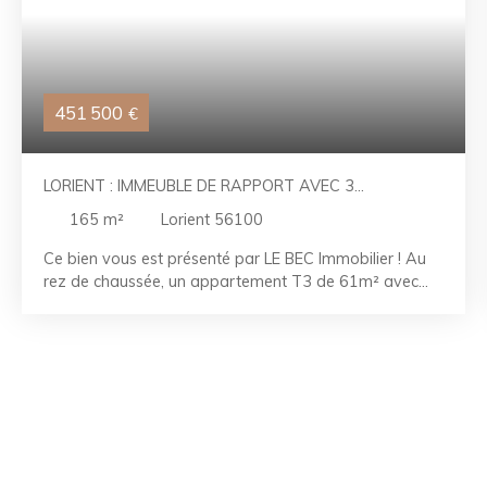
451 500
€
LORIENT : IMMEUBLE DE RAPPORT AVEC 3
APPARTEMENTS T3
165
m²
Lorient 56100
Ce bien vous est présenté par LE BEC Immobilier ! Au
rez de chaussée, un appartement T3 de 61m² avec
une terrasse et un jardin. Il est composé d'une cuisine
séparée, d'un salon, de deux chambres, WC et d'une
salle de bain ( locataire en place jusqu'au 16/09/26).
Au premier étage, un appartement T3 de 61 m²
lumineux et rénové Au deuxième un appartement T3
sous combles avec deux chambres, un séjour cuisine et
une salle de bain. En sous-sol 3 caves. N'hésitez pas à
nous contacter pour une visite!! RÉFÉRENCE :
LR2606042 CONTACTEZ-NOUS AU 02. 97. 21. 30. 59