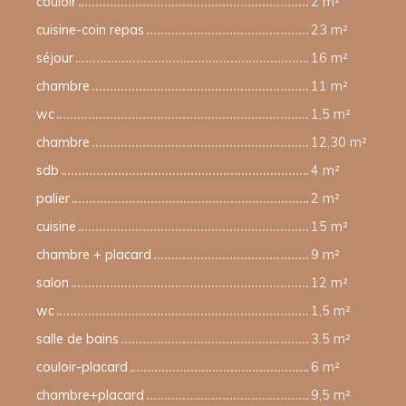
couloir
2 m²
cuisine-coin repas
23 m²
séjour
16 m²
chambre
11 m²
wc
1,5 m²
chambre
12,30 m²
sdb
4 m²
palier
2 m²
cuisine
15 m²
chambre + placard
9 m²
salon
12 m²
wc
1,5 m²
salle de bains
3.5 m²
couloir-placard
6 m²
chambre+placard
9,5 m²