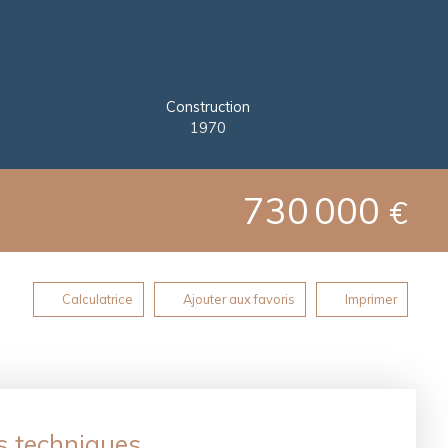
Construction
1970
730 000
€
Calculatrice
Ajouter aux favoris
Imprimer
s techniques