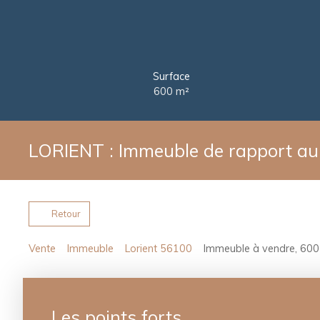
Surface
600
m²
LORIENT : Immeuble de rapport au 
Retour
Vente
Immeuble
Lorient 56100
Immeuble à vendre, 600
Les points forts