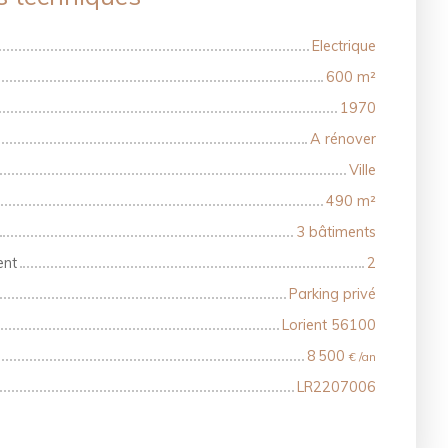
Electrique
600
m²
1970
A rénover
Ville
490
m²
3 bâtiments
ent
2
Parking privé
Lorient 56100
8 500
€ /an
LR2207006