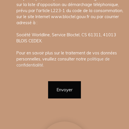
sur la liste d'opposition au démarchage téléphonique,
prévu par l'article L223-1 du code de la consommation,
sur le site Internet www.bloctel.gouv.fr ou par courrier
adressé à :
Société Worldline, Service Bloctel, CS 61311, 41013
BLOIS CEDEX.
Pour en savoir plus sur le traitement de vos données
personnelles, veuillez consulter notre
politique de
confidentialité
.
Envoyer