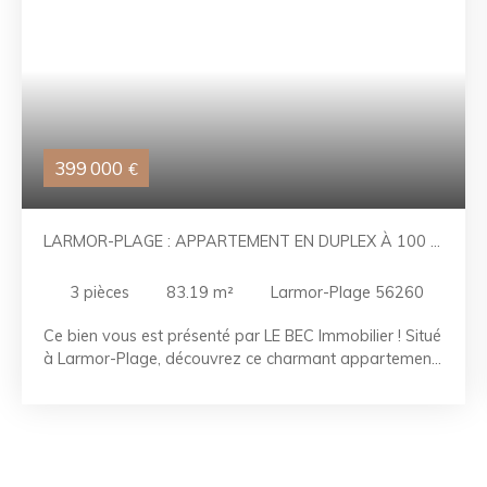
399 000
€
LARMOR-PLAGE : APPARTEMENT EN DUPLEX À 100 M
DE LA PLAGE
3
pièces
83.19
m²
Larmor-Plage 56260
Ce bien vous est présenté par LE BEC Immobilier ! Situé
à Larmor-Plage, découvrez ce charmant appartement
en duplex offrant un cadre de vie privilégié, entre mer
et commodités. Idéal en résidence principale, résidence
secondaire ou pour un investissement locatif. Au rez-
de-chaussée, vous profiterez d'une belle pièce de vie
lumineuse, avec parquet, ouverte sur une cuisine