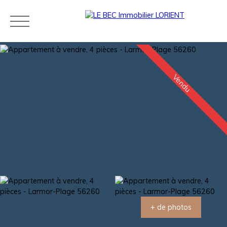
Vendu
Acheter
Louer
Estimer
Vendre
Neuf
Agences
Blog
Contact
Estimation
+ de photos