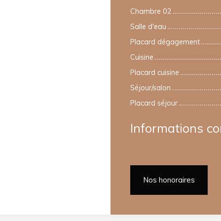
Chambre 02
Salle d'eau
Placard dégagement
Cuisine
Placard cuisine
Séjour/salon
Placard séjour
Informations c
Nos honoraires