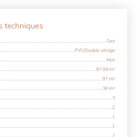
s techniques
Gaz
PVC/Double vitrage
Non
97.09
m²
97
m²
34
m²
3
2
1
1
2