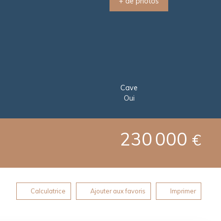
+ de photos
Cave
Oui
230 000
€
Calculatrice
Ajouter aux favoris
Imprimer