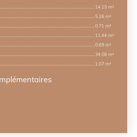
14.15 m²
5.26 m²
0.71 m²
11.44 m²
0.69 m²
34.06 m²
1.07 m²
omplémentaires