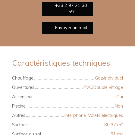
+33 2 97 21 30
59
Envoyer un mail
Caractéristiques techniques
Chauffage
Gaz/Individuel
Ouvertures
PVC/Double vitrage
Ascenseur
Oui
Piscine
Non
Autres
Interphone, Volets électriques
Surface
80.37
m²
Surface au sol
81
m²