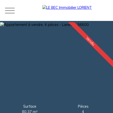
Vendu
Acheter
Louer
Estimer
Vendre
Neuf
Agences
Blog
Contact
Estimation
Surface
Pièces
80.37
m²
4