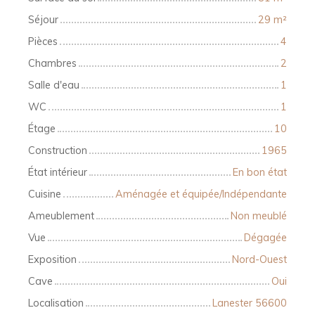
Séjour
29
m²
Pièces
4
Chambres
2
Salle d'eau
1
WC
1
Étage
10
Construction
1965
État intérieur
En bon état
Cuisine
Aménagée et équipée/Indépendante
Ameublement
Non meublé
Vue
Dégagée
Exposition
Nord-Ouest
Cave
Oui
Localisation
Lanester 56600