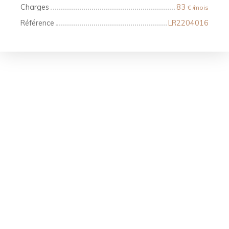
Charges
83
€ /mois
Référence
LR2204016