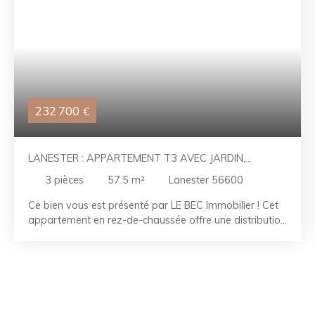
232 700
€
LANESTER : APPARTEMENT T3 AVEC JARDIN,
TERRASSE ET CAVE
3
pièces
57.5
m²
Lanester 56600
Ce bien vous est présenté par LE BEC Immobilier ! Cet
appartement en rez-de-chaussée offre une distribution
fonctionnelle et des espaces bien agencés. Il comprend
une entrée avec dégagement, un séjour, une cuisine
aménagée et équipée, un WC indépendant, une salle
d'eau ainsi que deux chambres, dont une avec placard.
À l'extérieur, vous profiterez d'une agréable terrasse,
d'un terrain privatif idéal pour les beaux jours, ainsi que