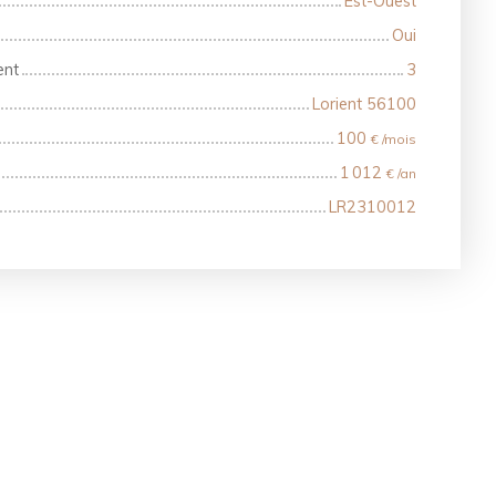
Est-Ouest
Oui
ent
3
Lorient 56100
100
€ /mois
1 012
€ /an
LR2310012