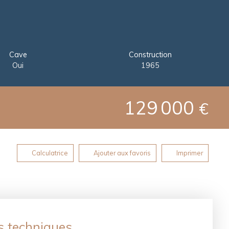
Cave
Construction
Oui
1965
129 000
€
Calculatrice
Ajouter aux favoris
Imprimer
s techniques