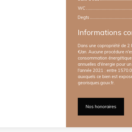
WC
Degts
Informations c
Dans une copropriété de 2 
€/an. Aucune procédure n'es
consommation énergétique
annuelles d'énergie pour un 
l'année 2021 : entre 1570.0
auxquels ce bien est exposé 
georisques.gouv.fr.
Nos honoraires