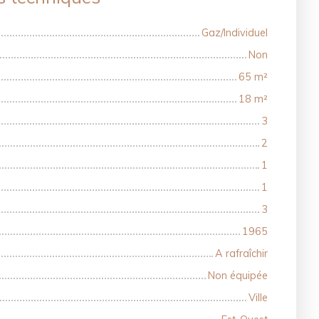
Gaz/Individuel
Non
65
m²
18
m²
3
2
1
1
3
1965
A rafraîchir
Non équipée
Ville