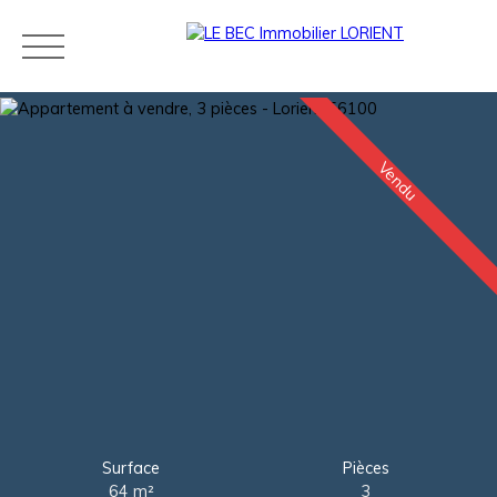
Vendu
Acheter
Louer
Estimer
Vendre
Neuf
Agences
Blog
Contact
Estimation
Surface
Pièces
64
m²
3