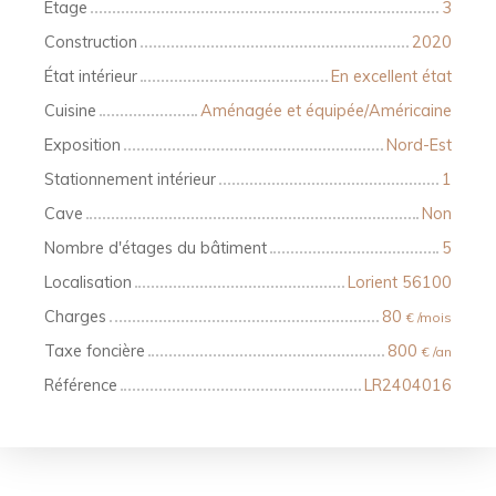
Étage
3
Construction
2020
État intérieur
En excellent état
Cuisine
Aménagée et équipée/Américaine
Exposition
Nord-Est
Stationnement intérieur
1
Cave
Non
Nombre d'étages du bâtiment
5
Localisation
Lorient 56100
Charges
80
€ /mois
Taxe foncière
800
€ /an
Référence
LR2404016