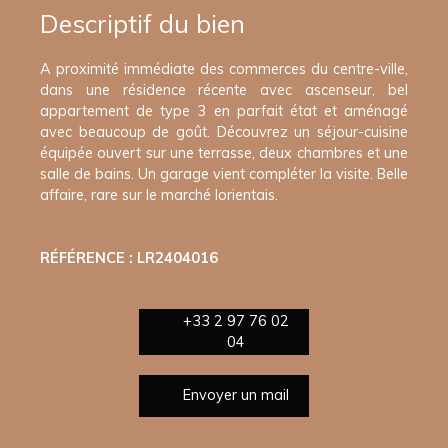
Descriptif du bien
A proximité immédiate des commerces du centre-ville,
dans une résidence récente avec ascenseur, bel
appartement de type 3 en parfait état et aménagé
avec beaucoup de goût. Découvrez un séjour-cuisine
équipée ouvert sur une terrasse, deux chambres et une
salle de bains. Un garage vient compléter la visite. Belle
affaire, rare sur le marché lorientais.
RÉFÉRENCE : LR2404016
+33 2 97 76 02
04
Envoyer un mail