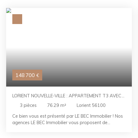
148 700
€
LORIENT NOUVELLE-VILLE : APPARTEMENT T3 AVEC
CAVE ET PARKING
3
pièces
76.29
m²
Lorient 56100
Ce bien vous est présenté par LE BEC Immobilier ! Nos
agences LE BEC Immobilier vous proposent de
découvrir cet appartement T3 situé dans une petite
copropriété avec ascenseur dans le quartier recherché