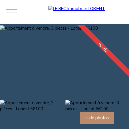
Vendu
Acheter
Louer
Estimer
Vendre
Neuf
Agences
Blog
Contact
Estimation
+ de photos