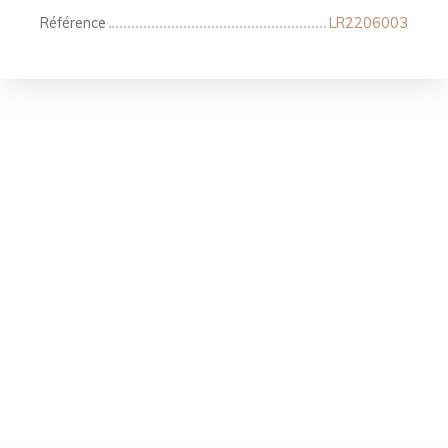
Référence
LR2206003