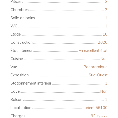
Pièces
3
Chambres
2
Salle de bains
1
WC
1
Étage
10
Construction
2020
État intérieur
En excellent état
Cuisine
Nue
Vue
Panoramique
Exposition
Sud-Ouest
Stationnement intérieur
1
Cave
Non
Balcon
1
Localisation
Lorient 56100
Charges
93
€ /mois