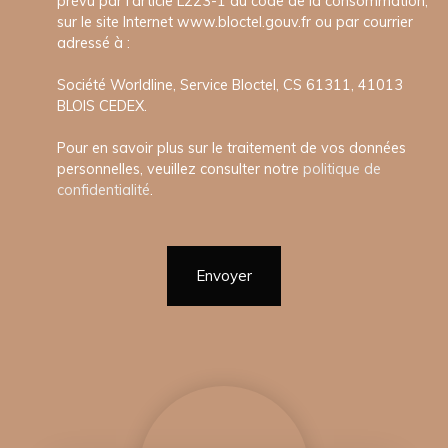
prévu par l'article L223-1 du code de la consommation,
sur le site Internet www.bloctel.gouv.fr ou par courrier
adressé à :
Société Worldline, Service Bloctel, CS 61311, 41013
BLOIS CEDEX.
Pour en savoir plus sur le traitement de vos données
personnelles, veuillez consulter notre
politique de
confidentialité
.
Envoyer