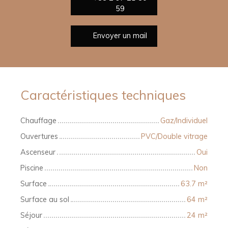
59
Envoyer un mail
Caractéristiques techniques
Chauffage
Gaz/Individuel
Ouvertures
PVC/Double vitrage
Ascenseur
Oui
Piscine
Non
Surface
63.7
m²
Surface au sol
64
m²
Séjour
24
m²