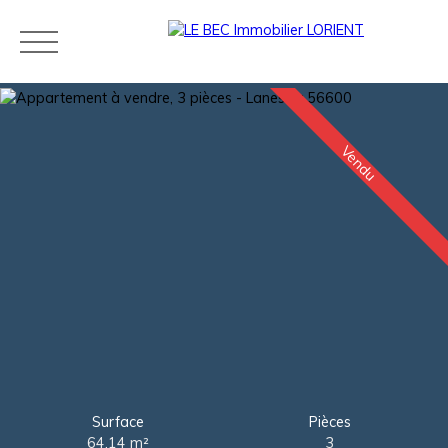
Vendu
Acheter
Louer
Estimer
Vendre
Neuf
Agences
Blog
Contact
Estimation
Surface
Pièces
64.14
m²
3