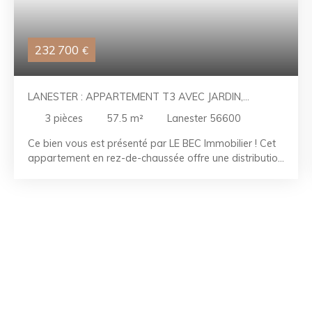
232 700
€
LANESTER : APPARTEMENT T3 AVEC JARDIN,
TERRASSE ET CAVE
3
pièces
57.5
m²
Lanester 56600
Ce bien vous est présenté par LE BEC Immobilier ! Cet
appartement en rez-de-chaussée offre une distribution
fonctionnelle et des espaces bien agencés. Il comprend
une entrée avec dégagement, un séjour, une cuisine
aménagée et équipée, un WC indépendant, une salle
d'eau ainsi que deux chambres, dont une avec placard.
À l'extérieur, vous profiterez d'une agréable terrasse,
d'un terrain privatif idéal pour les beaux jours, ainsi que
d'une cave offrant un espace de stockage
supplémentaire. Pratique et agréable à vivre, ce bien
conviendra aussi bien à une résidence principale qu'à
un investissement locatif. Les points forts : - Deux