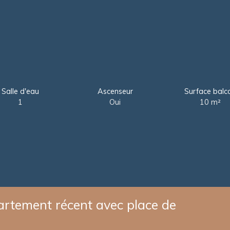
Salle d'eau
Ascenseur
Surface balc
1
Oui
10
m²
tement récent avec place de