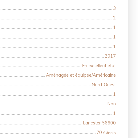
3
2
1
1
1
2017
En excellent état
Aménagée et équipée/Américaine
Nord-Ouest
1
Non
1
Lanester 56600
70
€ /mois