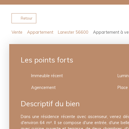
Retour
Vente
Appartement
Lanester 56600
Appartement à ven
Les points forts
Immeuble récent
Lumin
Agencement
Place
Descriptif du bien
Dans une résidence récente avec ascenseur, venez dé
d'environ 64 m². Il se compose d'une entrée, d'une bell
avec cuisine ouverte et terrasse, de deux chambres, d'