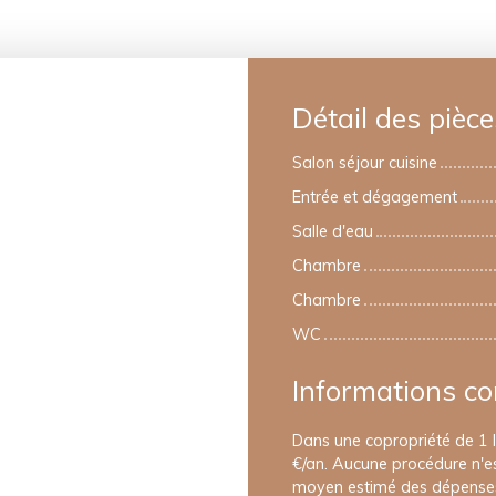
Détail des pièce
Salon séjour cuisine
Entrée et dégagement
Salle d'eau
Chambre
Chambre
WC
Informations c
Dans une copropriété de 1 
€/an. Aucune procédure n'es
moyen estimé des dépenses 