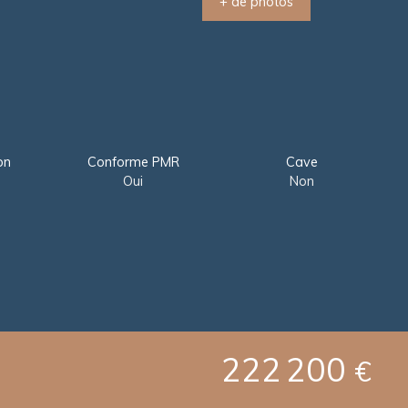
+ de photos
on
Conforme PMR
Cave
Oui
Non
222 200
€