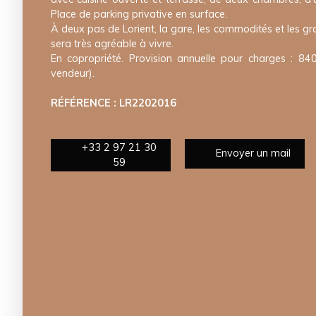
Place de parking privative en surface.
À deux pas de Lorient, la gare, les commodités et les g
sera très agréable à vivre.
En copropriété. Provision annuelle pour charges : 840
vendeur).
RÉFÉRENCE : LR2202016
+33 2 97 21 30
Envoyer un mail
59