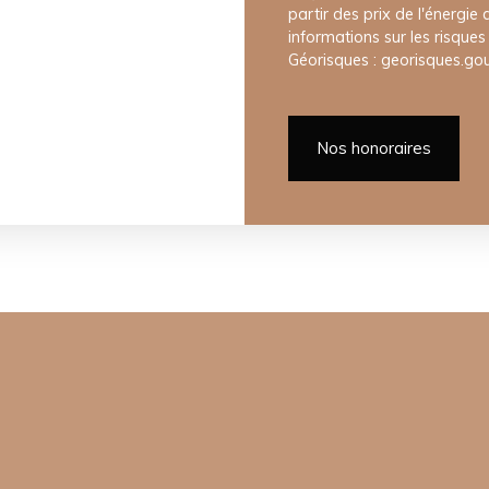
partir des prix de l'énergie
informations sur les risques
Géorisques : georisques.gouv
Nos honoraires