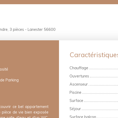
dre, 3 pièces - Lanester 56600
Caractéristique
Chauffage
osité
Ouvertures
 de Parking
Ascenseur
Piscine
Surface
couvrir ce bel appartement
Séjour
e pièce de vie bien exposée
Surface balcon
une salle d'eau et d'un WC.