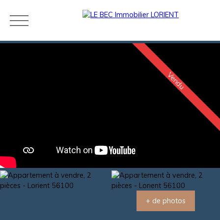
Vendu
Acheter
Louer
Estimer
Vendre
Neuf
Agences
Blog
Contact
Estimation
+ de photos