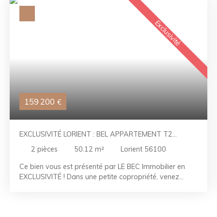
Exclusivité
159 200
€
EXCLUSIVITÉ LORIENT : BEL APPARTEMENT T2
ENTIÈREMENT RÉNOVÉ AVEC PARKING
2
pièces
50.12
m²
Lorient 56100
Ce bien vous est présenté par LE BEC Immobilier en
EXCLUSIVITÉ ! Dans une petite copropriété, venez
découvrir un bel appartement T2 au 1er étage rénové
entièrement dans le quartier de Kerentrech avec une
place de parking privative, une cave et un grenier. Il se