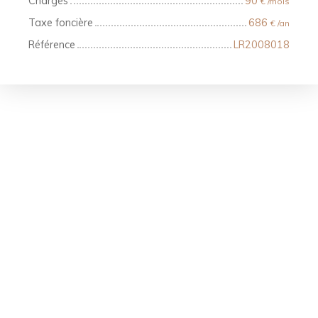
Charges
90
€ /mois
Taxe foncière
686
€ /an
Référence
LR2008018