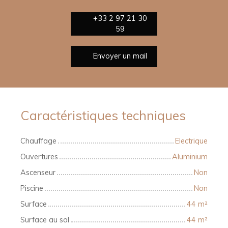
+33 2 97 21 30
59
Envoyer un mail
Caractéristiques techniques
Chauffage
Electrique
Ouvertures
Aluminium
Ascenseur
Non
Piscine
Non
Surface
44
m²
Surface au sol
44
m²