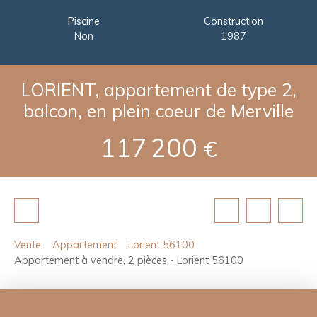
Piscine
Construction
Non
1987
LORIENT, appartement de type 2,
balcon, en plein coeur de Merville
117 200
€
Vente
Appartement
Lorient 56100
Appartement à vendre, 2 pièces - Lorient 56100