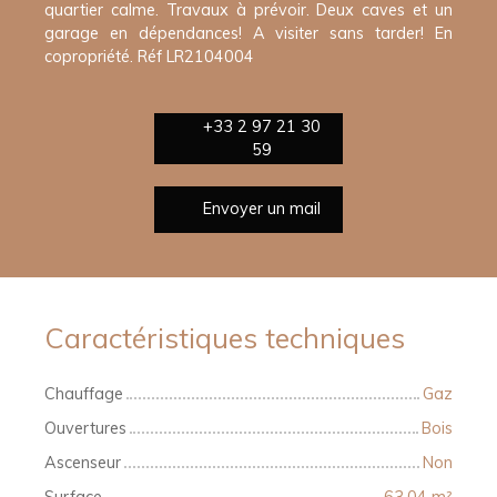
quartier calme. Travaux à prévoir. Deux caves et un
garage en dépendances! A visiter sans tarder! En
copropriété. Réf LR2104004
+33 2 97 21 30
59
Envoyer un mail
Caractéristiques techniques
Chauffage
Gaz
Ouvertures
Bois
Ascenseur
Non
Surface
63.04
m²