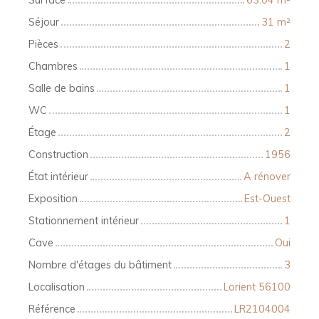
Séjour
31
m²
Pièces
2
Chambres
1
Salle de bains
1
WC
1
Étage
2
Construction
1956
État intérieur
A rénover
Exposition
Est-Ouest
Stationnement intérieur
1
Cave
Oui
Nombre d'étages du bâtiment
3
Localisation
Lorient 56100
Référence
LR2104004