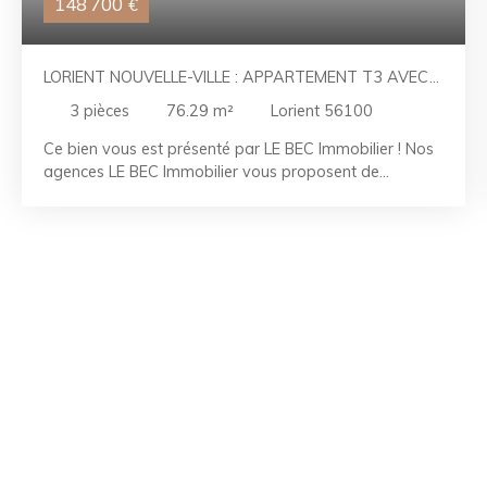
148 700
€
LORIENT NOUVELLE-VILLE : APPARTEMENT T3 AVEC
CAVE ET PARKING
3
pièces
76.29
m²
Lorient 56100
Ce bien vous est présenté par LE BEC Immobilier ! Nos
agences LE BEC Immobilier vous proposent de
découvrir cet appartement T3 situé dans une petite
copropriété avec ascenseur dans le quartier recherché
de Nouvelle-Ville, à quelques pas du port de plaisance.
Il offre une entrée avec WC et dressing desservant la
cuisine, le séjour et un couloir menant aux deux
chambres et à la salle d'eau. En annexes vous
profiterez d'une place de stationnement privative et
d'une cave. Prévoyez des travaux pour révéler les
atouts de cet appartement. Les plus : - Quartier
recherché - Petite copropriété - Appartement
fonctionnel - Nombreux rangements - Cave et parking
RÉFÉRENCE : LR2607038 CONTACTEZ-NOUS AU 02.
97. 21. 30. 59 La Team LE BEC - À vos côtés depuis