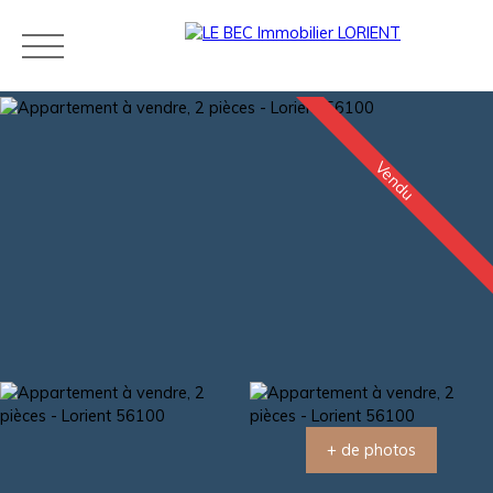
Vendu
Acheter
Louer
Estimer
Vendre
Neuf
Agences
Blog
Contact
Estimation
+ de photos