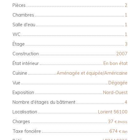
Pièces
2
Chambres
1
Salle d'eau
1
WC
1
Étage
3
Construction
2007
État intérieur
En bon état
Cuisine
Aménagée et équipée/Américaine
Vue
Dégagée
Exposition
Nord-Ouest
Nombre d'étages du bâtiment
4
Localisation
Lorient 56100
Charges
37
€ /mois
Taxe foncière
674
€ /an