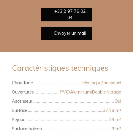
+33 2 97 76 02
04
Envoyer un mail
Caractéristiques techniques
Chauffage
Electrique/Individuel
Ouvertures
PVC/Aluminium/Double vitrage
Ascenseur
Oui
Surface
37.18
m²
Séjour
19
m²
Surface balcon
9
m²