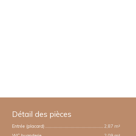
Détail des pièces
Entrée (placard)
2,87 m²
WC buanderie
2,09 m²