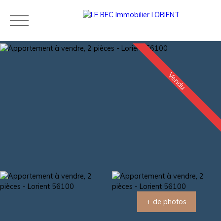
Vendu
Acheter
Louer
Estimer
Vendre
Neuf
Agences
Blog
Contact
Estimation
+ de photos