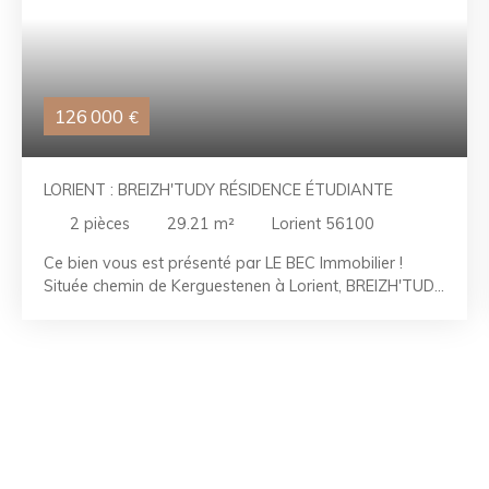
126 000
€
LORIENT : BREIZH'TUDY RÉSIDENCE ÉTUDIANTE
2
pièces
29.21
m²
Lorient 56100
Ce bien vous est présenté par LE BEC Immobilier !
Située chemin de Kerguestenen à Lorient, BREIZH'TUDY
est une opération immobilière pensée pour répondre
aux besoins des étudiants, tout en offrant une
opportunité d'investissement durable et pertinente.
Deux bâtiments à l'architecture contemporaine
s'insèrent dans un cadre urbain fonctionnel et
s'articulent autour d'une placette centrale conviviale,
véritable cœur du projet, donnant directement accès
aux halls d'entrée : un lieu de vie, de passage,