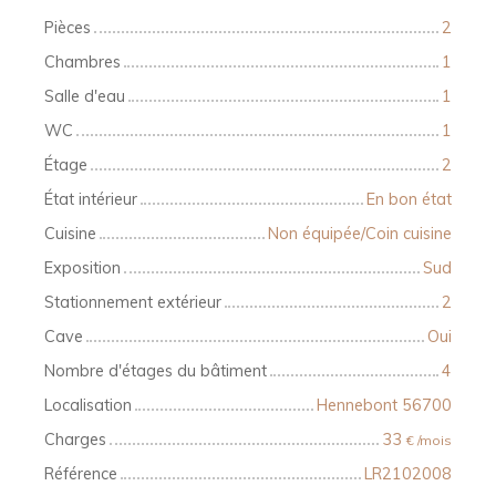
Pièces
2
Chambres
1
Salle d'eau
1
WC
1
Étage
2
État intérieur
En bon état
Cuisine
Non équipée/Coin cuisine
Exposition
Sud
Stationnement extérieur
2
Cave
Oui
Nombre d'étages du bâtiment
4
Localisation
Hennebont 56700
Charges
33
€ /mois
Référence
LR2102008