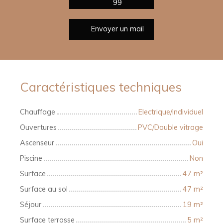
99
Envoyer un mail
Caractéristiques techniques
Chauffage
Electrique/Individuel
Ouvertures
PVC/Double vitrage
Ascenseur
Oui
Piscine
Non
Surface
47
m²
Surface au sol
47
m²
Séjour
19
m²
Surface terrasse
5
m²