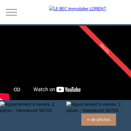
Vendu
Acheter
Louer
Estimer
Vendre
Neuf
Agences
Blog
Contact
Estimation
+ de photos