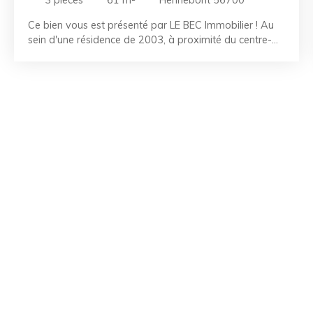
3
pièces
61
m²
Hennebont 56700
Ce bien vous est présenté par LE BEC Immobilier ! Au
sein d'une résidence de 2003, à proximité du centre-
ville, découvrez cet appartement en duplex de 61 m². Il
offre une entrée avec placard et WC, une belle pièce
de vie lumineuse avec accès à un balcon de 6 m², ainsi
qu'une cuisine. À l'étage, vous trouverez deux belles
chambres avec placards intégrés et une salle de bains.
Une place de parking privative complète ce bien.
Appartement vendu loué, avec un loyer de 568 €
charges comprises. Les points forts : - Duplex - Place
de parking privative - Deux belles chambres - Proche à
pied des commodités RÉFÉRENCE : LR2607034
CONTACTEZ-NOUS au 02. 97. 36. 87. 99 La Team LE
BEC - À vos côtés depuis 50 ans. Référence agence :
2965