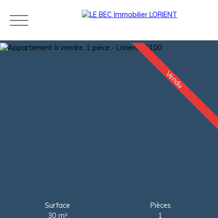
Vendu
Acheter
Louer
Estimer
Vendre
Neuf
Agences
Blog
Contact
Estimation
Surface
Pièces
30
m²
1