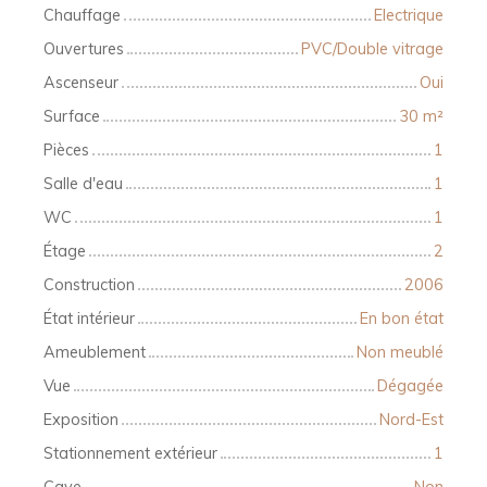
Chauffage
Electrique
Ouvertures
PVC/Double vitrage
Ascenseur
Oui
Surface
30
m²
Pièces
1
Salle d'eau
1
WC
1
Étage
2
Construction
2006
État intérieur
En bon état
Ameublement
Non meublé
Vue
Dégagée
Exposition
Nord-Est
Stationnement extérieur
1
Cave
Non