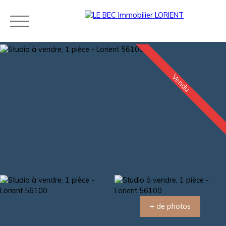
Vendu
Acheter
Louer
Estimer
Vendre
Neuf
Agences
Blog
Contact
Estimation
+ de photos