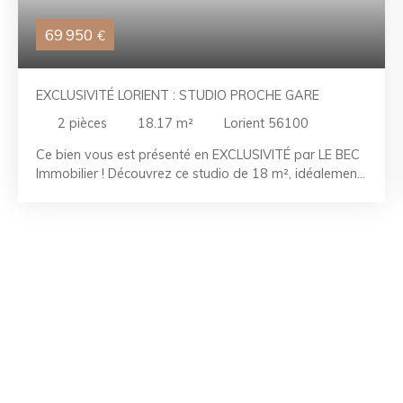
69 950
€
EXCLUSIVITÉ LORIENT : STUDIO PROCHE GARE
2
pièces
18.17
m²
Lorient 56100
Ce bien vous est présenté en EXCLUSIVITÉ par LE BEC
Immobilier ! Découvrez ce studio de 18 m², idéalement
situé à proximité immédiate de la gare de Lorient. Que
vous recherchiez un pied-à-terre pratique, un
investissement locatif rentable ou un premier achat
immobilier, ce bien représente une belle opportunité.
Situé au 2ᵉ étage d'une copropriété, ce studio offre un
fort potentiel après quelques travaux de rénovation.
Vous pourrez ainsi le personnaliser selon vos goûts ou
optimiser sa rentabilité locative. Son emplacement
stratégique, proche des transports, des commerces et
des services, en fait un bien particulièrement attractif.
À visiter sans tarder ! Les points forts: - Proche gare -
Fort potentiel RÉFÉRENCE : LR2606015 CONTACTEZ-