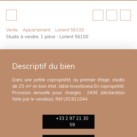
Vente
Appartement
Lorient 56100
Studio à vendre, 1 pièce - Lorient 56100
Descriptif du bien
Dans une petite copropriété, au premier étage, studio
de 25 m² en bon état. Idéal investisseur.En copropriété.
Provision annuelle pour charges : 240€ (déclaration
faite par le vendeur). Réf LR1911044
+33 2 97 21 30
59