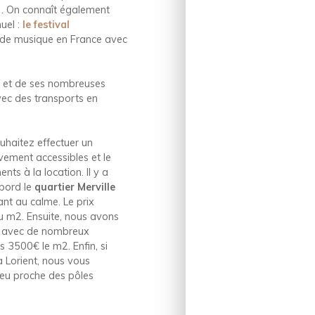
e). On connaît également
uel :
le festival
ls de musique en France avec
l
et de ses nombreuses
vec des transports en
uhaitez effectuer un
tivement accessibles et le
s à la location. Il y a
abord le
quartier Merville
ant au calme. Le prix
u m2. Ensuite, nous avons
té avec de nombreux
 3500€ le m2. Enfin, si
à Lorient, nous vous
n lieu proche des pôles
.