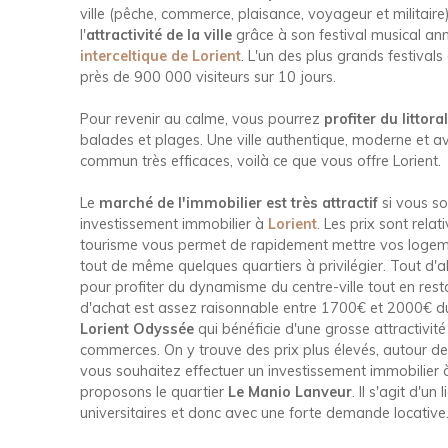
ville (pêche, commerce, plaisance, voyageur et militair
l'
attractivité de la ville
grâce à son festival musical ann
interceltique de Lorient
. L'un des plus grands festiva
près de 900 000 visiteurs sur 10 jours.
Pour revenir au calme, vous pourrez
profiter du littora
balades et plages. Une ville authentique, moderne et a
commun très efficaces, voilà ce que vous offre Lorient.
Le
marché de l'immobilier est très attractif
si vous so
investissement immobilier à
Lorient
. Les prix sont rela
tourisme vous permet de rapidement mettre vos logement
tout de même quelques quartiers à privilégier. Tout d'
pour profiter du dynamisme du centre-ville tout en rest
d'achat est assez raisonnable entre 1700€ et 2000€ d
Lorient Odyssée
qui bénéficie d'une grosse attractivi
commerces. On y trouve des prix plus élevés, autour des
vous souhaitez effectuer un investissement immobilier 
proposons le quartier
Le Manio Lanveur
. Il s'agit d'u
universitaires et donc avec une forte demande locative