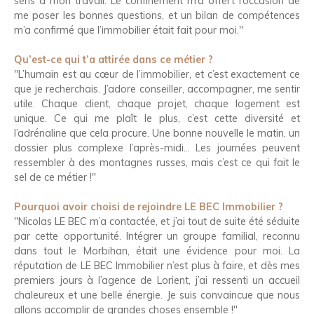
sens à mon travail. Le confinement m’a offert l’occasion de
me poser les bonnes questions, et un bilan de compétences
m’a confirmé que l’immobilier était fait pour moi."
Qu’est-ce qui t’a attirée dans ce métier ?
"L’humain est au cœur de l’immobilier, et c’est exactement ce
que je recherchais. J’adore conseiller, accompagner, me sentir
utile. Chaque client, chaque projet, chaque logement est
unique. Ce qui me plaît le plus, c’est cette diversité et
l’adrénaline que cela procure. Une bonne nouvelle le matin, un
dossier plus complexe l’après-midi… Les journées peuvent
ressembler à des montagnes russes, mais c’est ce qui fait le
sel de ce métier !"
Pourquoi avoir choisi de rejoindre LE BEC Immobilier ?
"Nicolas LE BEC m’a contactée, et j’ai tout de suite été séduite
par cette opportunité. Intégrer un groupe familial, reconnu
dans tout le Morbihan, était une évidence pour moi. La
réputation de LE BEC Immobilier n’est plus à faire, et dès mes
premiers jours à l’agence de Lorient, j’ai ressenti un accueil
chaleureux et une belle énergie. Je suis convaincue que nous
allons accomplir de grandes choses ensemble !"