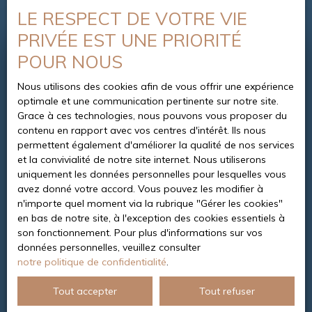
LE RESPECT DE VOTRE VIE
PRIVÉE EST UNE PRIORITÉ
POUR NOUS
Besoin d’une
estimation de votre bien ?
Nous utilisons des cookies afin de vous offrir une expérience
optimale et une communication pertinente sur notre site.
Grace à ces technologies, nous pouvons vous proposer du
Nous effectuons une analyse détaillée et précise, à
contenu en rapport avec vos centres d'intérêt. Ils nous
travers un dossier complet pour vous garantir une
permettent également d'améliorer la qualité de nos services
valeur reflétant la réalité du marché. Nous connaissons
et la convivialité de notre site internet. Nous utiliserons
l’évolution de celui-ci et nous déterminons pour vous le
uniquement les données personnelles pour lesquelles vous
prix de commercialisation idéal. Vous pouvez alors
avez donné votre accord. Vous pouvez les modifier à
démarrer votre vente dans les meilleures conditions
n'importe quel moment via la rubrique ″Gérer les cookies″
possibles, en optimisant votre prix et le délai de
en bas de notre site, à l'exception des cookies essentiels à
réalisation nécessaires à la conclusion de la
son fonctionnement. Pour plus d'informations sur vos
transaction.
données personnelles, veuillez consulter
notre politique de confidentialité
.
Tout accepter
Tout refuser
Adresse de votre bien