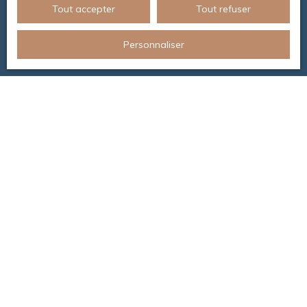
Tout accepter
Tout refuser
Personnaliser
Besoin d’une
estimation de votre bien ?
Nous effectuons une analyse détaillée et précise, à
travers un dossier complet pour vous garantir une