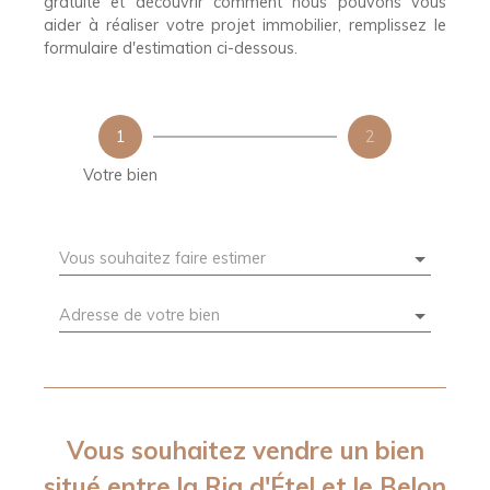
gratuite et découvrir comment nous pouvons vous
aider à réaliser votre projet immobilier, remplissez le
formulaire d'estimation ci-dessous.
1
2
Votre bien
Vous souhaitez faire estimer
Adresse de votre bien
L
Vous souhaitez vendre un bien
e
af
situé entre la Ria d'Étel et le Belon
l