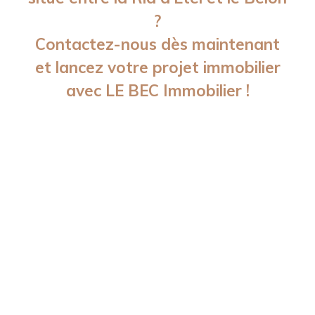
et
?
|
©
Contactez-nous dès maintenant
O
p
et lancez votre projet immobilier
e
n
avec LE BEC Immobilier !
S
tr
ee
t
M
a
p
co
n
tr
ib
u
to
rs
+
−