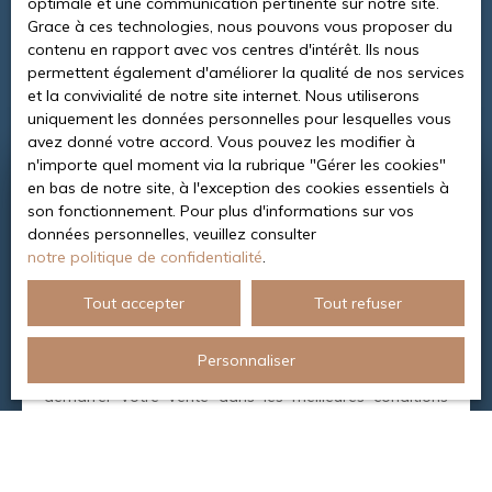
optimale et une communication pertinente sur notre site.
Grace à ces technologies, nous pouvons vous proposer du
contenu en rapport avec vos centres d'intérêt. Ils nous
permettent également d'améliorer la qualité de nos services
et la convivialité de notre site internet. Nous utiliserons
uniquement les données personnelles pour lesquelles vous
avez donné votre accord. Vous pouvez les modifier à
n'importe quel moment via la rubrique ″Gérer les cookies″
en bas de notre site, à l'exception des cookies essentiels à
Besoin d’une
son fonctionnement. Pour plus d'informations sur vos
estimation de votre bien ?
données personnelles, veuillez consulter
notre politique de confidentialité
.
Nous effectuons une analyse détaillée et précise, à
Tout accepter
Tout refuser
travers un dossier complet pour vous garantir une
valeur reflétant la réalité du marché. Nous connaissons
l’évolution de celui-ci et nous déterminons pour vous le
Personnaliser
prix de commercialisation idéal. Vous pouvez alors
démarrer votre vente dans les meilleures conditions
possibles, en optimisant votre prix et le délai de
réalisation nécessaires à la conclusion de la
transaction.